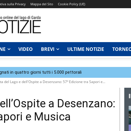
tiva sulla Privacy
Mappa del Sito
Cookie Policy (UE)
NE
VIDEO
BREVI
ULTIME NOTIZIE
TORNEO
ti in quattro giorni tutti i 5.000 pettorali
ta del Lago e dell'Ospite a Desenzano: 57ª Edizione tra Sapori e...
ell’Ospite a Desenzano:
Sapori e Musica