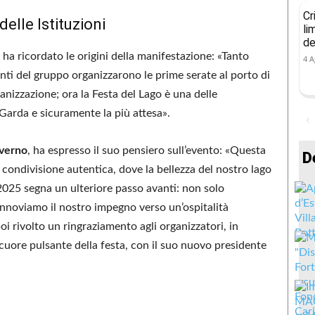
Cr
elle Istituzioni
li
de
, ha ricordato le origini della manifestazione: «Tanto
4 A
i del gruppo organizzarono le prime serate al porto di
ganizzazione; ora la Festa del Lago è una delle
 Garda e sicuramente la più attesa».
verno
, ha espresso il suo pensiero sull’evento: «Questa
D
ondivisione autentica, dove la bellezza del nostro lago
l 2025 segna un ulteriore passo avanti: non solo
innoviamo il nostro impegno verso un’ospitalità
oi rivolto un ringraziamento agli organizzatori, in
cuore pulsante della festa, con il suo nuovo presidente