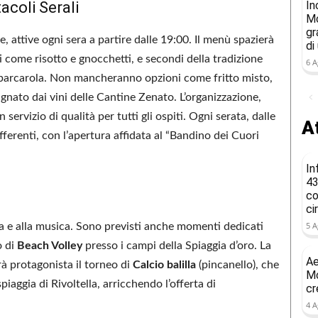
In
coli Serali
Mo
gr
e, attive ogni sera a partire dalle 19:00. Il menù spazierà
di
tti come risotto e gnocchetti, e secondi della tradizione
6 A
la barcarola. Non mancheranno opzioni come fritto misto,
agnato dai vini delle Cantine Zenato. L’organizzazione,
n servizio di qualità per tutti gli ospiti. Ogni serata, dalle
At
ifferenti, con l’apertura affidata al “Bandino dei Cuori
In
43
co
ci
5 A
a e alla musica. Sono previsti anche momenti dedicati
o di
Beach Volley
presso i campi della Spiaggia d’oro. La
Ae
à protagonista il torneo di
Calcio balilla
(pincanello), che
Mo
spiaggia di Rivoltella, arricchendo l’offerta di
cr
4 A