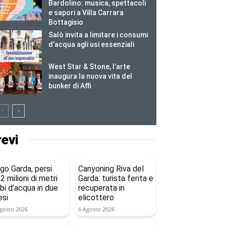
Bardolino: musica, spettacoli
e sapori a Villa Carrara
Bottagisio
Salò invita a limitare i consumi
d’acqua agli usi essenziali
West Star & Stone, l’arte
inaugura la nuova vita del
bunker di Affi
revi
go Garda, persi
Canyoning Riva del
2 milioni di metri
Garda: turista ferita e
bi d’acqua in due
recuperata in
si
elicottero
gosto 2026
6 Agosto 2026