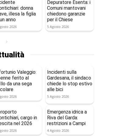
cidente
Depuratore Esenta: i
ntichiari: donna
Comuni mantovani
ave, illesa la figlia
chiedono garanzie
 un anno
per il Chiese
gosto 2026
5 Agosto 2026
tualità
fortunio Valeggio:
Incidenti sulla
enne ferito al
Gardesana, il sindaco
llo da una sega
chiede lo stop estivo
rcolare
alle bici
gosto 2026
5 Agosto 2026
roporto
Emergenza idrica a
ntichiari, cargo in
Riva del Garda:
escita nel 2026
restrizioni a Campi
gosto 2026
4 Agosto 2026