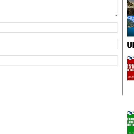
Nome:*
Email:*
U
Sito
Web: