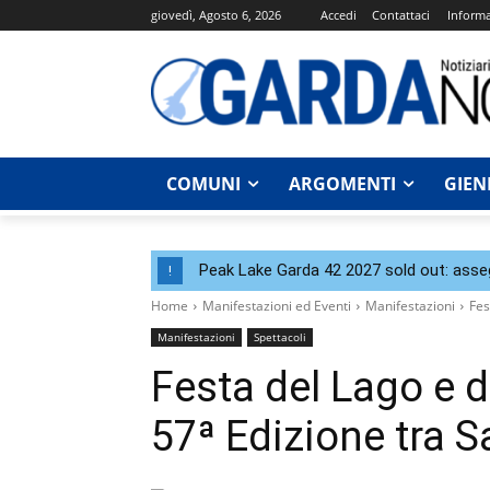
giovedì, Agosto 6, 2026
Accedi
Contattaci
Informa
COMUNI
ARGOMENTI
GIEN
Peak Lake Garda 42 2027 sold out: assegna
!
Home
Manifestazioni ed Eventi
Manifestazioni
Fes
Manifestazioni
Spettacoli
Festa del Lago e d
57ª Edizione tra 