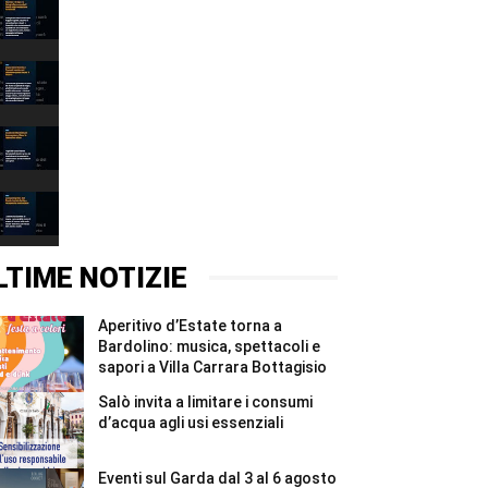
Narciso
è
il
00:37
lago:
la
Depuratore
fotografia
Esenta:
racconta
i
00:31
il
Comuni
Garda
mantovani
Incidente
alla
chiedono
Montichiari:
Fondazione
garanzie
donna
00:37
Cominelli
per
grave,
#Shorts
il
illesa
Canyoning
Chiese
la
Riva
#Shorts
figlia
del
00:31
di
Garda:
un
turista
LTIME NOTIZIE
anno
ferita
#Shorts
e
recuperata
Aperitivo d’Estate torna a
in
elicottero
Bardolino: musica, spettacoli e
#Shorts
sapori a Villa Carrara Bottagisio
Salò invita a limitare i consumi
d’acqua agli usi essenziali
Eventi sul Garda dal 3 al 6 agosto