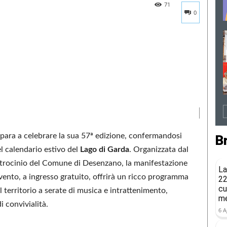
71
0
epara a celebrare la sua 57ª edizione, confermandosi
B
l calendario estivo del
Lago di Garda
. Organizzata dal
patrocinio del Comune di Desenzano, la manifestazione
La
’evento, a ingresso gratuito, offrirà un ricco programma
22
cu
 territorio a serate di musica e intrattenimento,
me
i convivialità.
6 A