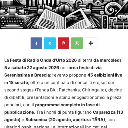
La
Festa di Radio Onda d’Urto 2026
si terrà
da mercoledì
5 a sabato 22 agosto 2026
nell’
area feste di via
Serenissima a Brescia
: l’evento propone
45 esibizioni live
in 18 serate
, oltre a un centinaio di concerti e djset sui
second stages (Tenda Blu, Patchanka, Chiringuito), decine
di dibattiti, presentazioni e stand enogastronomici a prezzi
popolari, con il
programma completo in fase di
pubblicazione
. Tra i nomi di punta figurano
Caparezza (13
agosto)
e
Subsonica (20 agosto, apertura TÄRA)
, con
ulteriori ospiti nazionali e internazionali indicati nel