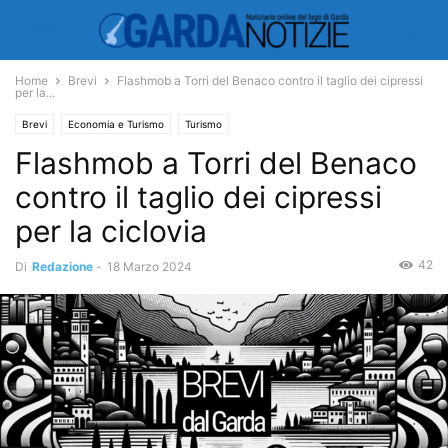
Home
Brevi
Flashmob a Torri del Benaco contro il taglio dei cipressi
per la...
Brevi
Economia e Turismo
Turismo
Flashmob a Torri del Benaco
contro il taglio dei cipressi
per la ciclovia
42
Di
Redazione
-
18 Marzo 2024