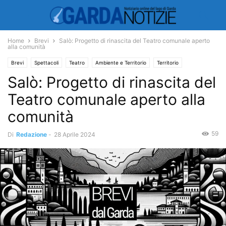
Home
Brevi
Salò: Progetto di rinascita del Teatro comunale aperto
alla comunità
Brevi
Spettacoli
Teatro
Ambiente e Territorio
Territorio
Salò: Progetto di rinascita del
Teatro comunale aperto alla
comunità
59
Di
Redazione
-
28 Aprile 2024