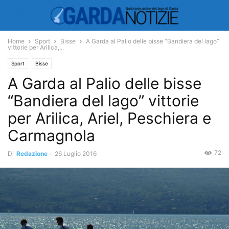
Home
Sport
Bisse
A Garda al Palio delle bisse “Bandiera del lago”
vittorie per Arilica,...
Sport
Bisse
A Garda al Palio delle bisse
“Bandiera del lago” vittorie
per Arilica, Ariel, Peschiera e
Carmagnola
72
Di
Redazione
-
26 Luglio 2016