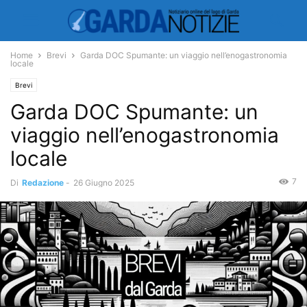
Home
Brevi
Garda DOC Spumante: un viaggio nell’enogastronomia
locale
Brevi
Garda DOC Spumante: un
viaggio nell’enogastronomia
locale
7
Di
Redazione
-
26 Giugno 2025