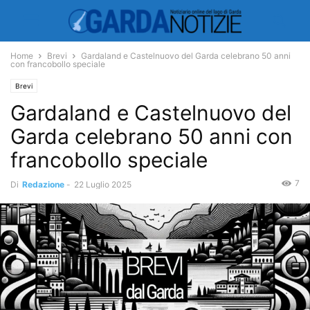
Home
Brevi
Gardaland e Castelnuovo del Garda celebrano 50 anni
con francobollo speciale
Brevi
Gardaland e Castelnuovo del
Garda celebrano 50 anni con
francobollo speciale
7
Di
Redazione
-
22 Luglio 2025