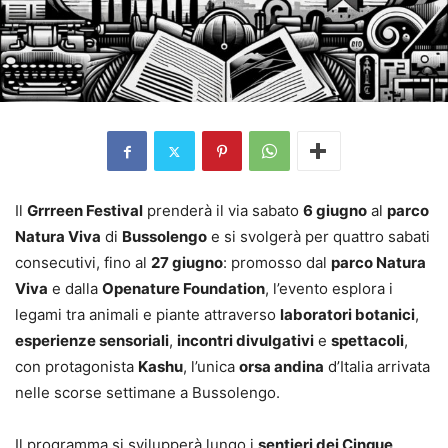
Il
Grrreen Festival
prenderà il via sabato
6 giugno
al
parco
Natura Viva
di
Bussolengo
e si svolgerà per quattro sabati
consecutivi, fino al
27 giugno
: promosso dal
parco Natura
Viva
e dalla
Openature Foundation
, l’evento esplora i
legami tra animali e piante attraverso
laboratori botanici
,
esperienze sensoriali
,
incontri divulgativi
e
spettacoli
,
con protagonista
Kashu
, l’unica
orsa andina
d’Italia arrivata
nelle scorse settimane a Bussolengo.
Il programma si svilupperà lungo i
sentieri dei Cinque