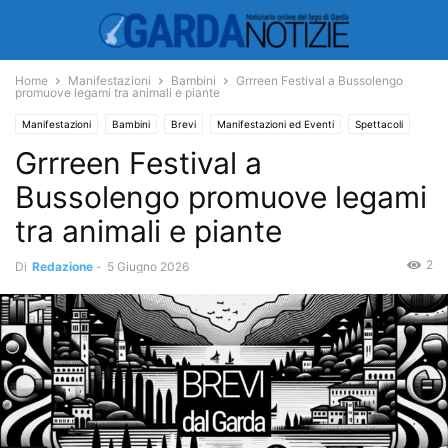
Home
Manifestazioni
Bambini
Grrreen Festival a Bussolengo
promuove legami tra animali e piante
Manifestazioni
Bambini
Brevi
Manifestazioni ed Eventi
Spettacoli
Grrreen Festival a
Bussolengo promuove legami
tra animali e piante
2
Di
Redazione
-
5 Giugno 2026