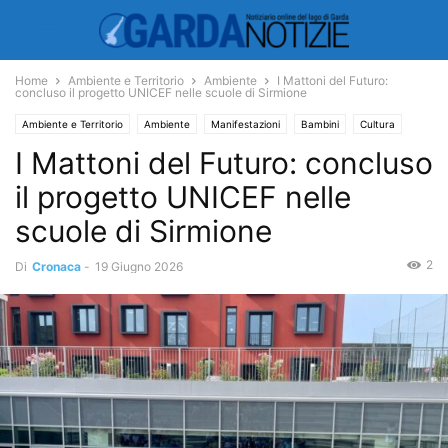
Home
Ambiente e Territorio
Ambiente
I Mattoni del Futuro:
concluso il progetto UNICEF nelle scuole di Sirmione
Ambiente e Territorio
Ambiente
Manifestazioni
Bambini
Cultura
I Mattoni del Futuro: concluso
Scuola
il progetto UNICEF nelle
scuole di Sirmione
2
Di
Cronaca
-
19 Giugno 2026