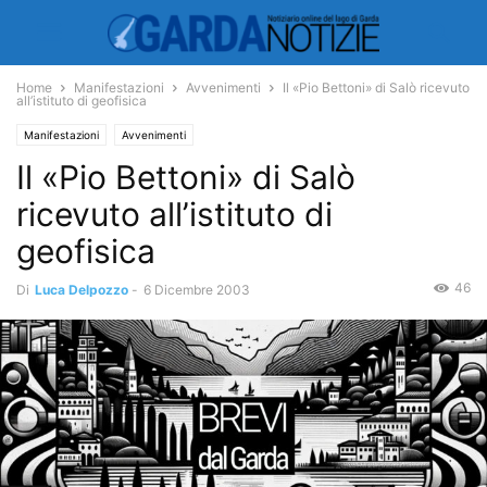
Home
Manifestazioni
Avvenimenti
Il «Pio Bettoni» di Salò ricevuto
all’istituto di geofisica
Manifestazioni
Avvenimenti
Il «Pio Bettoni» di Salò
ricevuto all’istituto di
geofisica
46
Di
Luca Delpozzo
-
6 Dicembre 2003