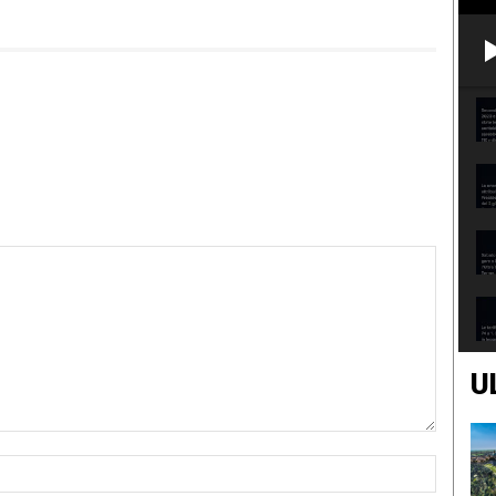
U
Nome:*