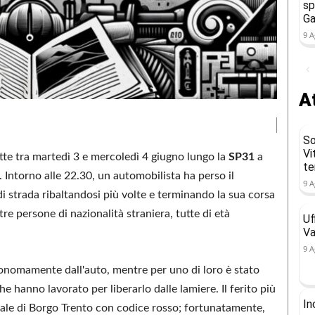
sp
Ga
9 A
At
So
Vi
otte tra martedì 3 e mercoledì 4 giugno lungo la
SP31
a
t
 Intorno alle 22.30, un automobilista ha perso il
9 A
 di strada ribaltandosi più volte e terminando la sua corsa
re persone di nazionalità straniera, tutte di età
Uf
Va
9 A
tonomamente dall'auto, mentre per uno di loro è stato
he hanno lavorato per liberarlo dalle lamiere. Il ferito più
In
dale di Borgo Trento con codice rosso; fortunatamente,