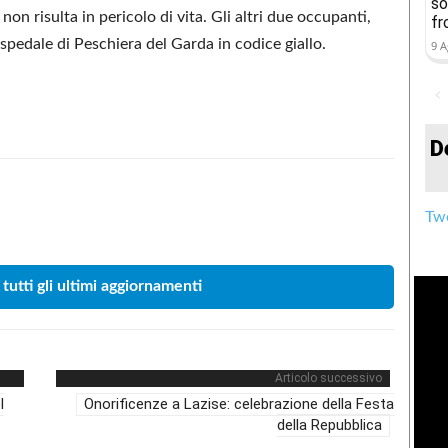
so
 non risulta in pericolo di vita. Gli altri due occupanti,
fr
ospedale di Peschiera del Garda in codice giallo.
9 A
D
Condividere
Twe
 tutti gli ultimi aggiornamenti
Articolo successivo
l
Onorificenze a Lazise: celebrazione della Festa
della Repubblica