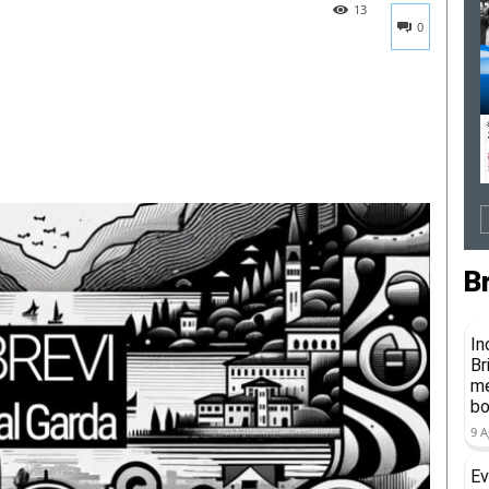
13
0
B
In
Br
me
b
9 A
Ev