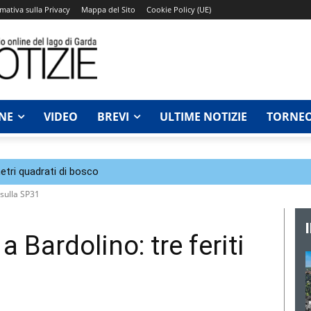
mativa sulla Privacy
Mappa del Sito
Cookie Policy (UE)
NE
VIDEO
BREVI
ULTIME NOTIZIE
TORNEO
tri quadrati di bosco
 sulla SP31
a Bardolino: tre feriti