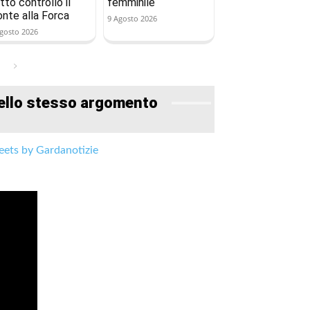
tto controllo il
femminile
onte alla Forca
9 Agosto 2026
gosto 2026
ello stesso argomento
ets by Gardanotizie