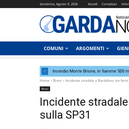
domenica, Agosto 9, 2026
Accedi
Contattaci
Infor
COMUNI
ARGOMENTI
GIEN
Incendio Monte Brione, in fiamme 500 me
!
Home
Brevi
Incidente stradale a Bardolino: tre feriti
Brevi
Incidente stradale 
sulla SP31