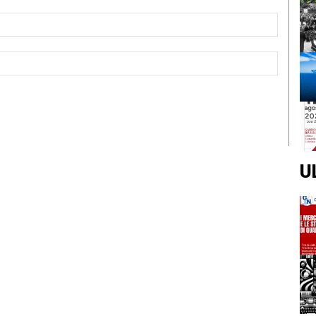
Email:*
Sito
Web:
U