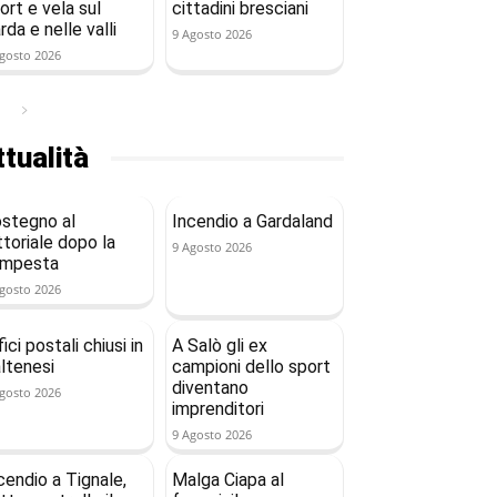
ort e vela sul
cittadini bresciani
rda e nelle valli
9 Agosto 2026
gosto 2026
tualità
stegno al
Incendio a Gardaland
ttoriale dopo la
9 Agosto 2026
empesta
gosto 2026
fici postali chiusi in
A Salò gli ex
ltenesi
campioni dello sport
diventano
gosto 2026
imprenditori
9 Agosto 2026
cendio a Tignale,
Malga Ciapa al