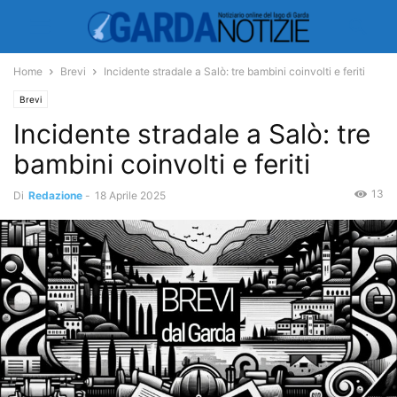
Home
Brevi
Incidente stradale a Salò: tre bambini coinvolti e feriti
Brevi
Incidente stradale a Salò: tre
bambini coinvolti e feriti
13
Di
Redazione
-
18 Aprile 2025