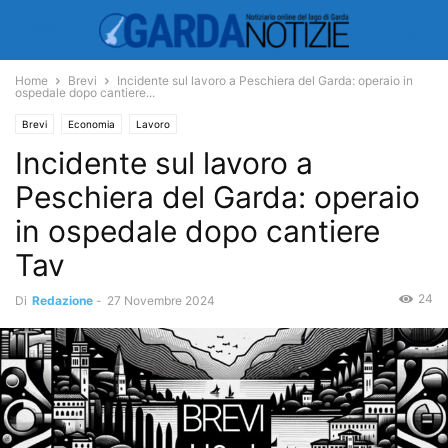
Home
Brevi
Incidente sul lavoro a Peschiera del Garda: operaio in
ospedale dopo cantiere...
Brevi
Economia
Lavoro
Incidente sul lavoro a
Peschiera del Garda: operaio
in ospedale dopo cantiere
Tav
24
Di
Redazione
-
27 Novembre 2024