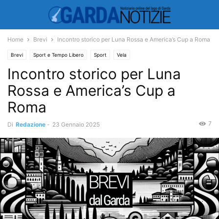
Home
Brevi
Incontro storico per Luna Rossa e America’s Cup a Roma
Brevi
Sport e Tempo Libero
Sport
Vela
Incontro storico per Luna
Rossa e America’s Cup a
Roma
7
Di
Redazione
-
23 Gennaio 2025