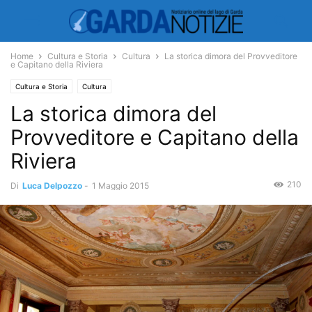
Home
Cultura e Storia
Cultura
La storica dimora del Provveditore
e Capitano della Riviera
Cultura e Storia
Cultura
La storica dimora del
Provveditore e Capitano della
Riviera
210
Di
Luca Delpozzo
-
1 Maggio 2015