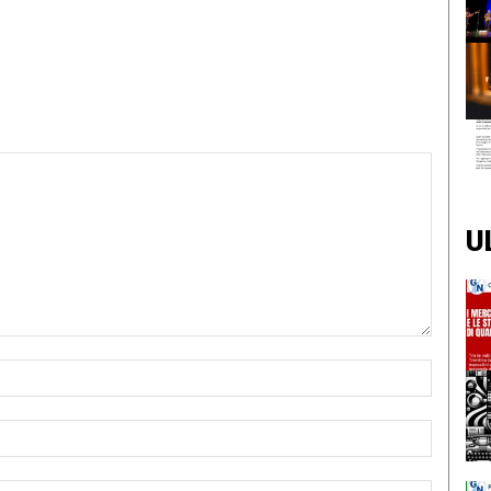
U
Nome:*
Email:*
Sito