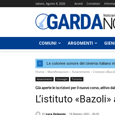
sabato, Agosto 8, 2026
Accedi
Contattaci
Informat
COMUNI
ARGOMENTI
GIEN
Le colonne sonore del cinema italiano i
!
Home
Manifestazioni
Avvenimenti
L’istituto «Baz
Avvenimenti
Convegni
Turismo
Già aperte le iscrizioni per il nuovo corso, attivo 
L’istituto «Bazoli
Di
Luca Delpozzo
18 Maggio 2001 - 00.05