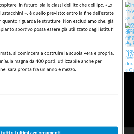
itare, in futuro, sia le classi dell’
Itc
che dell’
Ipc
. «Lo
ustacchini –, è quello previsto: entro la fine dell’estate
er quanto riguarda le strutture. Non escludiamo che, già
pianto sportivo possa essere già utilizzato dagli istituti
timata, si comincerà a costruire la scuola vera e propria,
Twe
un’aula magna da 400 posti, utilizzabile anche per
ene, sarà pronta fra un anno e mezzo.
Condividere
 tutti gli ultimi aggiornamenti