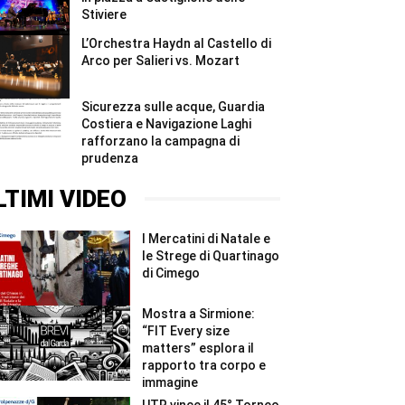
Stiviere
L’Orchestra Haydn al Castello di
Arco per Salieri vs. Mozart
Sicurezza sulle acque, Guardia
Costiera e Navigazione Laghi
rafforzano la campagna di
prudenza
LTIMI VIDEO
I Mercatini di Natale e
le Strege di Quartinago
di Cimego
Mostra a Sirmione:
“FIT Every size
matters” esplora il
rapporto tra corpo e
immagine
UTR vince il 45° Torneo