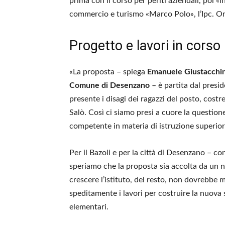
prima con il corso per periti aziendali, poi «
commercio e turismo «Marco Polo», l’Ipc. Ora
Progetto e lavori in corso
«La proposta – spiega
Emanuele Giustacchin
Comune di Desenzano
– è partita dal presi
presente i disagi dei ragazzi del posto, costr
Salò. Così ci siamo presi a cuore la questio
competente in materia di istruzione superior
Per il Bazoli e per la città di Desenzano – co
speriamo che la proposta sia accolta da un n
crescere l’istituto, del resto, non dovrebbe 
speditamente i lavori per costruire la nuova s
elementari.