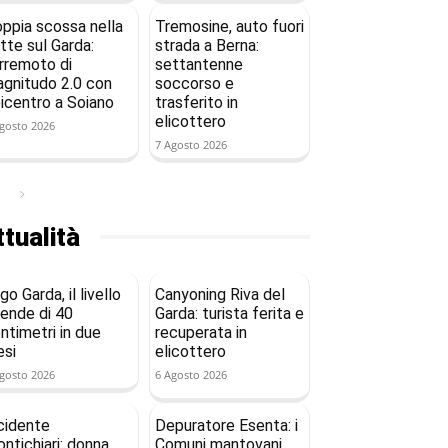
ppia scossa nella
Tremosine, auto fuori
tte sul Garda:
strada a Berna:
rremoto di
settantenne
gnitudo 2.0 con
soccorso e
icentro a Soiano
trasferito in
elicottero
gosto 2026
7 Agosto 2026
tualità
go Garda, il livello
Canyoning Riva del
ende di 40
Garda: turista ferita e
ntimetri in due
recuperata in
si
elicottero
gosto 2026
6 Agosto 2026
cidente
Depuratore Esenta: i
ntichiari: donna
Comuni mantovani