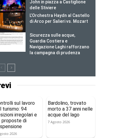
John in piazza a Castiglione
delle Stiviere
L’Orchestra Haydn al Castello
di Arco per Salieri vs. Mozart
Sicurezza sulle acque,
Guardia Costiera e
Navigazione Laghi rafforzano
la campagna di prudenza
revi
ntrolli sul lavoro
Bardolino, trovato
l turismo: 94
morto a 37 anni nelle
sizioni irregolari e
acque del lago
 proposte di
7 Agosto 2026
spensione
gosto 2026