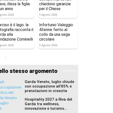
ave, illesa la figlia
chiedono garanzie
 un anno
per il Chiese
gosto 2026
5 Agosto 2026
rciso è il lago: la
Infortunio Valeggio:
tografia racconta il
43enne ferito al
rda alla
collo da una sega
ndazione Cominelli
circolare
gosto 2026
5 Agosto 2026
ello stesso argomento
Garda Veneto, luglio chiude
con occupazione all’85% e
prenotazioni in crescita
Hospitality 2027 a Riva del
Garda tra wellness,
innovazione e turismo...