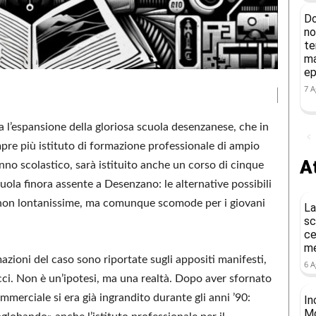
Do
no
te
ma
ep
7 A
 l’espansione della gloriosa scuola desenzanese, che in
pre più istituto di formazione professionale di ampio
At
anno scolastico, sarà istituito anche un corso di cinque
cuola finora assente a Desenzano: le alternative possibili
di non lontanissime, ma comunque scomode per i giovani
La
sc
ce
me
rmazioni del caso sono riportate sugli appositi manifesti,
6 A
ducci. Non è un’ipotesi, ma una realtà. Dopo aver sfornato
ommerciale si era già ingrandito durante gli anni ’90:
In
Mo