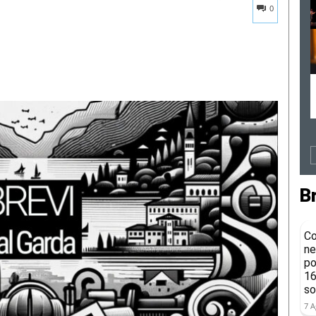
0
B
Co
ne
po
16
so
7 A