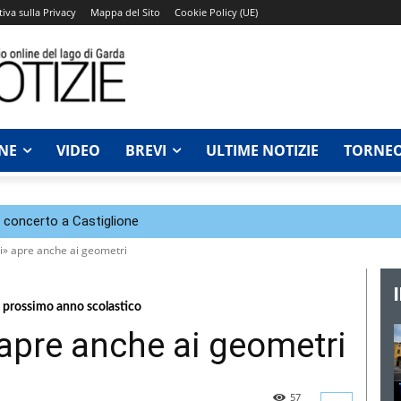
iva sulla Privacy
Mappa del Sito
Cookie Policy (UE)
NE
VIDEO
BREVI
ULTIME NOTIZIE
TORNEO
n concerto a Castiglione
oli» apre anche ai geometri
dal prossimo anno scolastico
» apre anche ai geometri
57