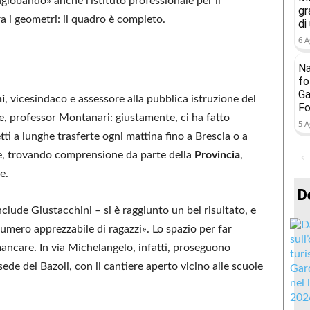
inglobando» anche l’istituto professionale per il
gr
 i geometri: il quadro è completo.
di
6 A
Na
fo
Ga
i
, vicesindaco e assessore alla pubblica istruzione del
Fo
de, professor Montanari: giustamente, ci ha fatto
5 A
etti a lunghe trasferte ogni mattina fino a Brescia o a
ne, trovando comprensione da parte della
Provincia
,
e.
D
nclude Giustacchini – si è raggiunto un bel risultato, e
umero apprezzabile di ragazzi». Lo spazio per far
mancare. In via Michelangelo, infatti, proseguono
ede del Bazoli, con il cantiere aperto vicino alle scuole