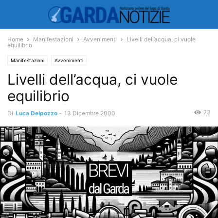
Home
Manifestazioni
Avvenimenti
Livelli dell’acqua, ci vuole
equilibrio
Manifestazioni
Avvenimenti
Livelli dell’acqua, ci vuole
equilibrio
73
Di
Luca Delpozzo
-
13 Dicembre 2000