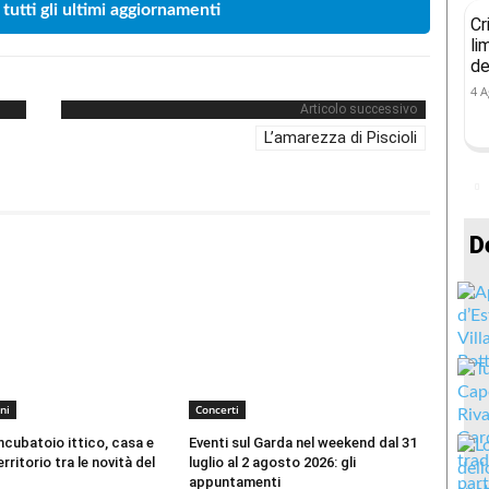
 tutti gli ultimi aggiornamenti
Cr
li
de
4 A
Articolo successivo
L’amarezza di Piscioli
D
ni
Concerti
incubatoio ittico, casa e
Eventi sul Garda nel weekend dal 31
erritorio tra le novità del
luglio al 2 agosto 2026: gli
appuntamenti