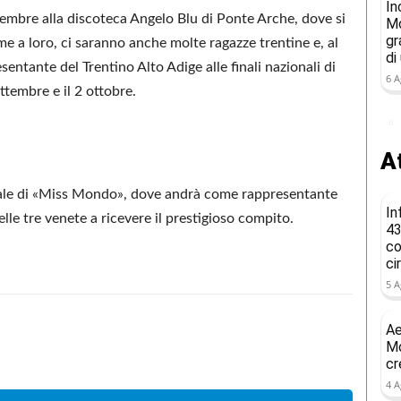
In
ettembre alla discoteca Angelo Blu di Ponte Arche, dove si
Mo
gr
ieme a loro, ci saranno anche molte ragazze trentine e, al
di
sentante del Trentino Alto Adige alle finali nazionali di
6 A
tembre e il 2 ottobre.
At
finale di «Miss Mondo», dove andrà come rappresentante
In
elle tre venete a ricevere il prestigioso compito.
43
co
ci
5 A
Ae
Mo
Condividere
cr
4 A