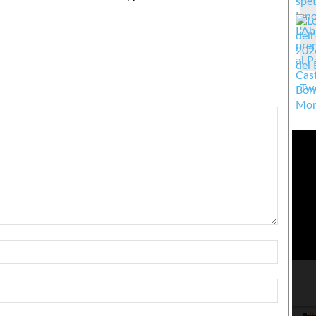
Twe
Nome:*
Email:*