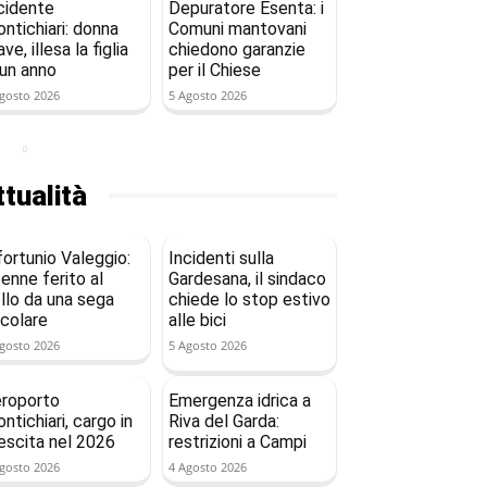
cidente
Depuratore Esenta: i
ntichiari: donna
Comuni mantovani
ave, illesa la figlia
chiedono garanzie
 un anno
per il Chiese
gosto 2026
5 Agosto 2026
tualità
fortunio Valeggio:
Incidenti sulla
enne ferito al
Gardesana, il sindaco
llo da una sega
chiede lo stop estivo
rcolare
alle bici
gosto 2026
5 Agosto 2026
roporto
Emergenza idrica a
ntichiari, cargo in
Riva del Garda:
escita nel 2026
restrizioni a Campi
gosto 2026
4 Agosto 2026