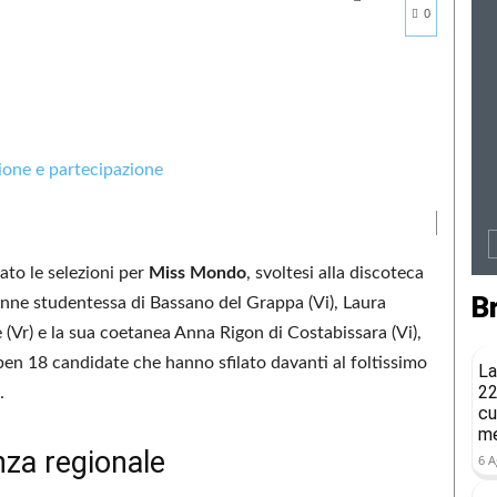
0
rato le selezioni per
Miss Mondo
, svoltesi alla discoteca
B
cenne studentessa di Bassano del Grappa (Vi), Laura
(Vr) e la sua coetanea Anna Rigon di Costabissara (Vi),
ben 18 candidate che hanno sfilato davanti al foltissimo
La
22
.
cu
me
nza regionale
6 A