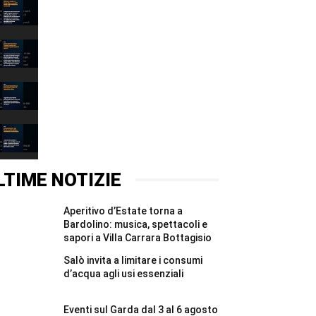
Narciso
è
il
00:37
lago:
la
Depuratore
fotografia
Esenta:
racconta
i
00:31
il
Comuni
Garda
mantovani
Incidente
alla
chiedono
Montichiari:
Fondazione
garanzie
donna
00:37
Cominelli
per
grave,
#Shorts
il
illesa
Canyoning
Chiese
la
Riva
#Shorts
figlia
del
00:31
di
Garda:
un
turista
LTIME NOTIZIE
anno
ferita
#Shorts
e
recuperata
Aperitivo d’Estate torna a
in
elicottero
Bardolino: musica, spettacoli e
#Shorts
sapori a Villa Carrara Bottagisio
Salò invita a limitare i consumi
d’acqua agli usi essenziali
Eventi sul Garda dal 3 al 6 agosto