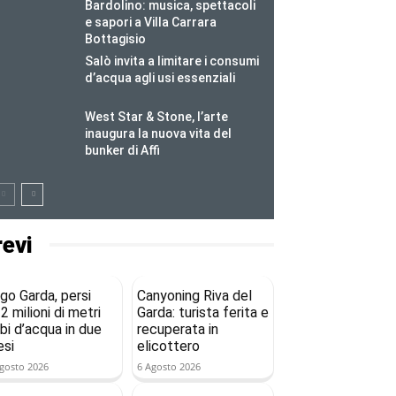
Bardolino: musica, spettacoli
e sapori a Villa Carrara
Bottagisio
Salò invita a limitare i consumi
d’acqua agli usi essenziali
West Star & Stone, l’arte
inaugura la nuova vita del
bunker di Affi
revi
go Garda, persi
Canyoning Riva del
2 milioni di metri
Garda: turista ferita e
bi d’acqua in due
recuperata in
si
elicottero
gosto 2026
6 Agosto 2026