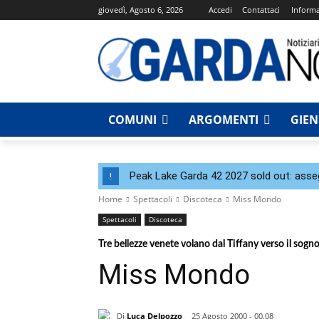
giovedì, Agosto 6, 2026
Accedi
Contattaci
Informa
COMUNI
ARGOMENTI
GIE
Peak Lake Garda 42 2027 sold out: assegna
!
Home
Spettacoli
Discoteca
Miss Mondo
Spettacoli
Discoteca
Tre bellezze venete volano dal Tiffany verso il sogn
Miss Mondo
Di
Luca Delpozzo
25 Agosto 2000 - 00.08