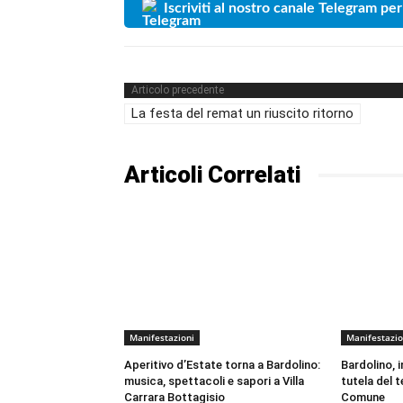
Iscriviti al nostro canale Telegram per
Articolo precedente
La festa del remat un riuscito ritorno
Articoli Correlati
Manifestazioni
Manifestazio
Aperitivo d’Estate torna a Bardolino:
Bardolino, 
musica, spettacoli e sapori a Villa
tutela del t
Carrara Bottagisio
Comune