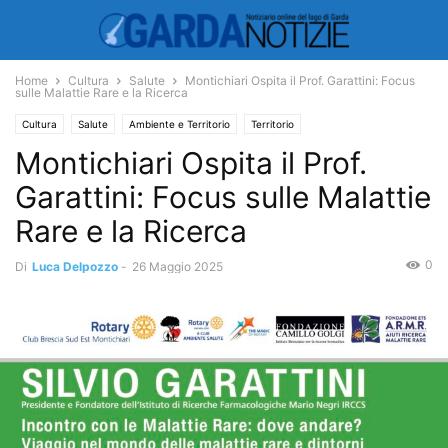
Home
Cultura
Salute
Montichiari Ospita il Prof. Garattini: Focus
sulle Malattie Rare e la Ricerca
Cultura
Salute
Ambiente e Territorio
Territorio
Montichiari Ospita il Prof.
Garattini: Focus sulle Malattie
Rare e la Ricerca
0
Di
Luca Delpozzo
-
26 Maggio 2025