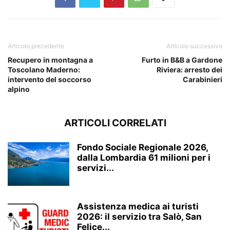
Articolo precedente
Articolo successivo
Recupero in montagna a
Furto in B&B a Gardone
Toscolano Maderno:
Riviera: arresto dei
intervento del soccorso
Carabinieri
alpino
ARTICOLI CORRELATI
Fondo Sociale Regionale 2026,
dalla Lombardia 61 milioni per i
servizi...
Assistenza medica ai turisti
2026: il servizio tra Salò, San
Felice...