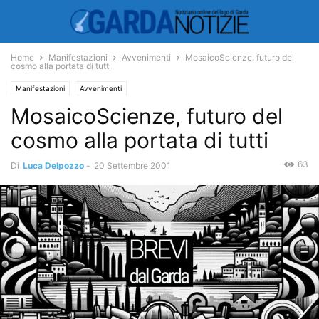
Home
Manifestazioni
Avvenimenti
MosaicoScienze, futuro del
cosmo alla portata di tutti
Manifestazioni
Avvenimenti
MosaicoScienze, futuro del
cosmo alla portata di tutti
63
Di
Luca Delpozzo
-
20 Settembre 2001