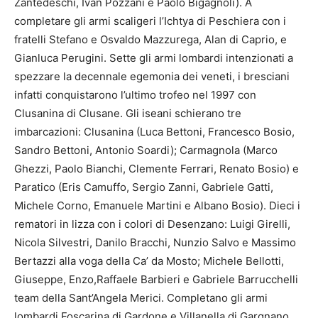
Zantedeschi, Ivan Pozzani e Paolo Bigagnoli). A
completare gli armi scaligeri l’Ichtya di Peschiera con i
fratelli Stefano e Osvaldo Mazzurega, Alan di Caprio, e
Gianluca Perugini. Sette gli armi lombardi intenzionati a
spezzare la decennale egemonia dei veneti, i bresciani
infatti conquistarono l’ultimo trofeo nel 1997 con
Clusanina di Clusane. Gli iseani schierano tre
imbarcazioni: Clusanina (Luca Bettoni, Francesco Bosio,
Sandro Bettoni, Antonio Soardi); Carmagnola (Marco
Ghezzi, Paolo Bianchi, Clemente Ferrari, Renato Bosio) e
Paratico (Eris Camuffo, Sergio Zanni, Gabriele Gatti,
Michele Corno, Emanuele Martini e Albano Bosio). Dieci i
rematori in lizza con i colori di Desenzano: Luigi Girelli,
Nicola Silvestri, Danilo Bracchi, Nunzio Salvo e Massimo
Bertazzi alla voga della Ca’ da Mosto; Michele Bellotti,
Giuseppe, Enzo,Raffaele Barbieri e Gabriele Barrucchelli
team della Sant’Angela Merici. Completano gli armi
lombardi Foscarina di Gardone e Villanella di Gargnano.