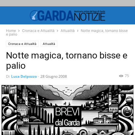
Home
Cronaca e Attualità
Attualità
Notte magica, tornano bisse
e palio
Cronaca e Attualità
Attualità
Notte magica, tornano bisse e
palio
75
Di
Luca Delpozzo
-
28 Giugno 2008