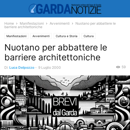
Home
Manifestazioni
Avvenimenti
Nuotano per abbattere le
barriere architettoniche
Manifestazioni
Avvenimenti
Cultura e Storia
Cultura
Nuotano per abbattere le
Sport e Tempo Libero
Sport
barriere architettoniche
59
Di
Luca Delpozzo
-
9 Luglio 2000