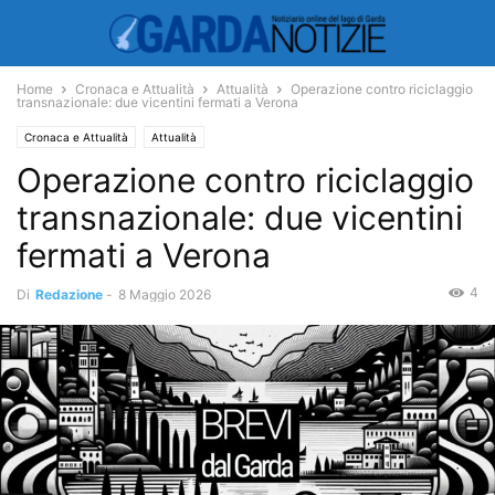
Home
Cronaca e Attualità
Attualità
Operazione contro riciclaggio
transnazionale: due vicentini fermati a Verona
Cronaca e Attualità
Attualità
Operazione contro riciclaggio
transnazionale: due vicentini
fermati a Verona
4
Di
Redazione
-
8 Maggio 2026