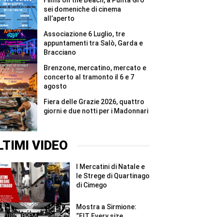
Films on the Beach, a Punta Grò
#Shorts
vita
del
sei domeniche di cinema
bunker
all’aperto
di
Affi
Associazione 6 Luglio, tre
#Shorts
appuntamenti tra Salò, Garda e
Bracciano
Brenzone, mercatino, mercato e
concerto al tramonto il 6 e 7
agosto
Fiera delle Grazie 2026, quattro
giorni e due notti per i Madonnari
LTIMI VIDEO
I Mercatini di Natale e
le Strege di Quartinago
di Cimego
Mostra a Sirmione:
“FIT Every size