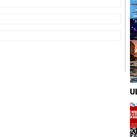
Email:*
Sito
Web:
U