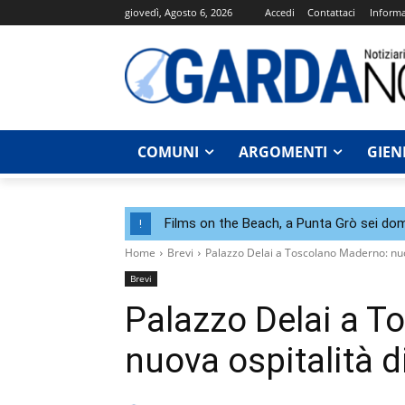
giovedì, Agosto 6, 2026
Accedi
Contattaci
Informa
COMUNI
ARGOMENTI
GIEN
Films on the Beach, a Punta Grò sei dom
!
Home
Brevi
Palazzo Delai a Toscolano Maderno: nuov
Brevi
Palazzo Delai a T
nuova ospitalità d