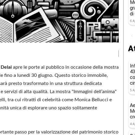
Mo
gr
di
6 A
At
In
 Delai
apre le porte al pubblico in occasione della mostra
43
le fino a lunedì 30 giugno. Questo storico immobile,
co
ci
 sarà presto trasformato in una struttura dedicata
5 A
 e servizi di alta qualità. La mostra "Immagini dell’anima"
li, tra cui ritratti di celebrità come Monica Bellucci e
Ae
unità unica di esplorare uno spazio solitamente
Mo
cr
4 A
rtante passo per la valorizzazione del patrimonio storico