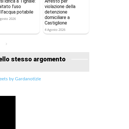
isi idrica a Tignale:
Arresto per
mitato l’uso
violazione della
ll’acqua potabile
detenzione
domiciliare a
gosto 2026
Castiglione
4 Agosto 2026
ello stesso argomento
ets by Gardanotizie