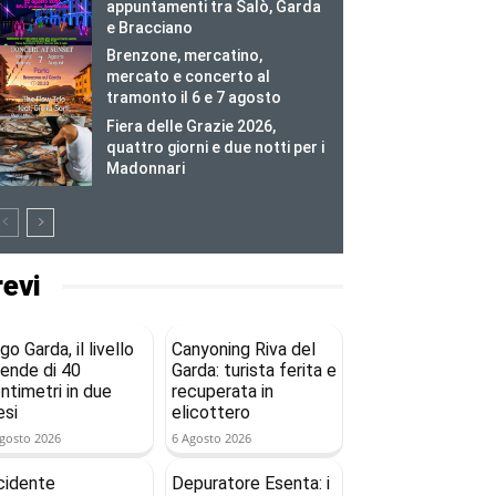
appuntamenti tra Salò, Garda
e Bracciano
Brenzone, mercatino,
mercato e concerto al
tramonto il 6 e 7 agosto
Fiera delle Grazie 2026,
quattro giorni e due notti per i
Madonnari
revi
go Garda, il livello
Canyoning Riva del
ende di 40
Garda: turista ferita e
ntimetri in due
recuperata in
si
elicottero
gosto 2026
6 Agosto 2026
cidente
Depuratore Esenta: i