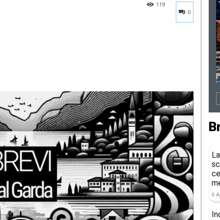
119
0
B
La
sc
ce
me
6 A
In