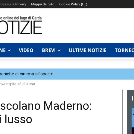
tiva sulla Privacy
Mappa del Sito
Cookie Policy (UE)
NE
VIDEO
BREVI
ULTIME NOTIZIE
TORNEO
eniche di cinema all’aperto
a ospitalità di lusso
oscolano Maderno:
i lusso