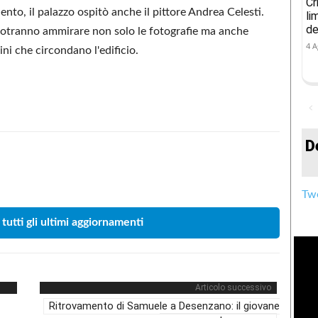
Cr
ento, il palazzo ospitò anche il pittore Andrea Celesti.
li
de
i potranno ammirare non solo le fotografie ma anche
4 A
dini che circondano l'edificio.
D
Condividere
Twe
 tutti gli ultimi aggiornamenti
Articolo successivo
Ritrovamento di Samuele a Desenzano: il giovane