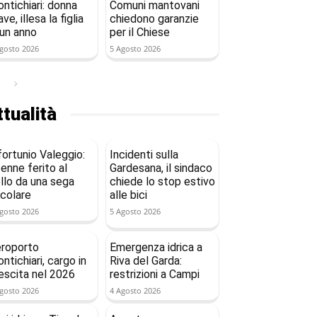
ntichiari: donna
Comuni mantovani
ave, illesa la figlia
chiedono garanzie
 un anno
per il Chiese
gosto 2026
5 Agosto 2026
tualità
fortunio Valeggio:
Incidenti sulla
enne ferito al
Gardesana, il sindaco
llo da una sega
chiede lo stop estivo
rcolare
alle bici
gosto 2026
5 Agosto 2026
roporto
Emergenza idrica a
ntichiari, cargo in
Riva del Garda:
escita nel 2026
restrizioni a Campi
gosto 2026
4 Agosto 2026