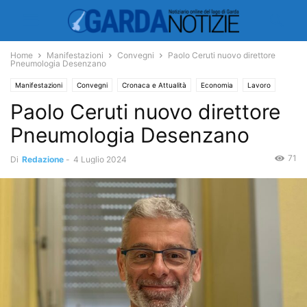
Home
Manifestazioni
Convegni
Paolo Ceruti nuovo direttore
Pneumologia Desenzano
Manifestazioni
Convegni
Cronaca e Attualità
Economia
Lavoro
Paolo Ceruti nuovo direttore
Cultura
Salute
Pneumologia Desenzano
71
Di
Redazione
-
4 Luglio 2024