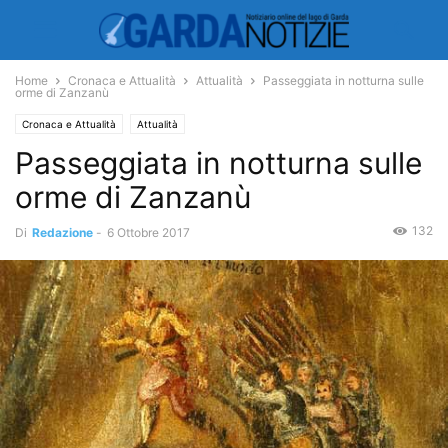
Home
Cronaca e Attualità
Attualità
Passeggiata in notturna sulle
orme di Zanzanù
Cronaca e Attualità
Attualità
Passeggiata in notturna sulle
orme di Zanzanù
132
Di
Redazione
-
6 Ottobre 2017