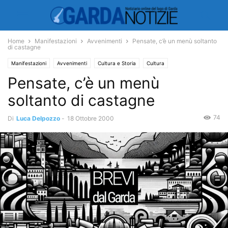
Home
Manifestazioni
Avvenimenti
Pensate, c’è un menù soltanto
di castagne
Manifestazioni
Avvenimenti
Cultura e Storia
Cultura
Pensate, c’è un menù
Economia e Turismo
Turismo
soltanto di castagne
74
Di
Luca Delpozzo
-
18 Ottobre 2000