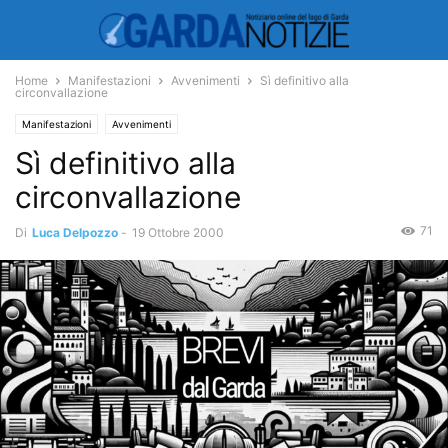
Home
Manifestazioni
Avvenimenti
Sì definitivo alla
circonvallazione
Manifestazioni
Avvenimenti
Sì definitivo alla
circonvallazione
71
Di
Luca Delpozzo
-
19 Ottobre 2000