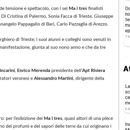
Do
nde tensione e spettacolo, con i sei
Ma î tres
finalisti
no
 Di Cristina di Palermo, Sonia Facca di Trieste, Giuseppe
te
nnangelo Pappagallo di Bari, Carlo Pazzaglia di Arezzo.
ma
ep
7 A
rghiero di Trieste; i suoi alunni e colleghi sono venuti in
a manifestazione, giunta al suo nono anno e che da tre
At
ncarini
,
Enrico Merenda
presidente dell’
Apt Riviera
ratori veronesi e
Alessandro Martini
, dirigente della
La
sc
ce
me
6 A
o: per l’esibizione dei
Ma î tres
, quasi attori di una pièce
In
dei profumi e dei sapori delle terre da cui originano i
Mo