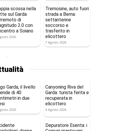
ppia scossa nella
Tremosine, auto fuori
tte sul Garda:
strada a Berna:
rremoto di
settantenne
gnitudo 2.0 con
soccorso e
icentro a Soiano
trasferito in
elicottero
gosto 2026
7 Agosto 2026
tualità
go Garda, il livello
Canyoning Riva del
ende di 40
Garda: turista ferita e
ntimetri in due
recuperata in
si
elicottero
gosto 2026
6 Agosto 2026
cidente
Depuratore Esenta: i
ntichiari: donna
Comuni mantovani