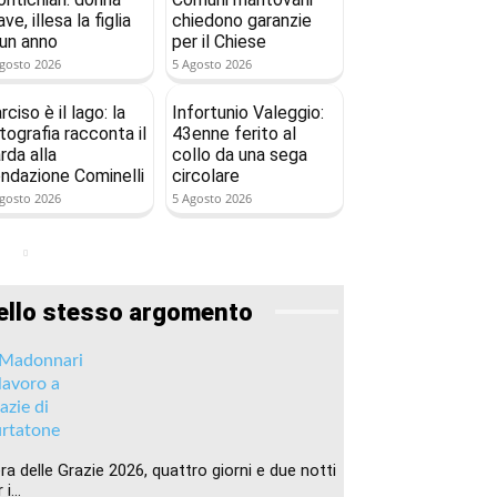
ave, illesa la figlia
chiedono garanzie
 un anno
per il Chiese
gosto 2026
5 Agosto 2026
rciso è il lago: la
Infortunio Valeggio:
tografia racconta il
43enne ferito al
rda alla
collo da una sega
ndazione Cominelli
circolare
gosto 2026
5 Agosto 2026
ello stesso argomento
era delle Grazie 2026, quattro giorni e due notti
 i...