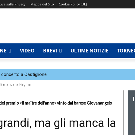
iva sulla Privacy
Mappa del Sito
Cookie Policy (UE)
NNE
VIDEO
BREVI
ULTIME NOTIZIE
TORNEO
n concerto a Castiglione
gli manca la Regina
 del premio «Il maître dell’anno» vinto dal barese Giovanangelo
grandi, ma gli manca la