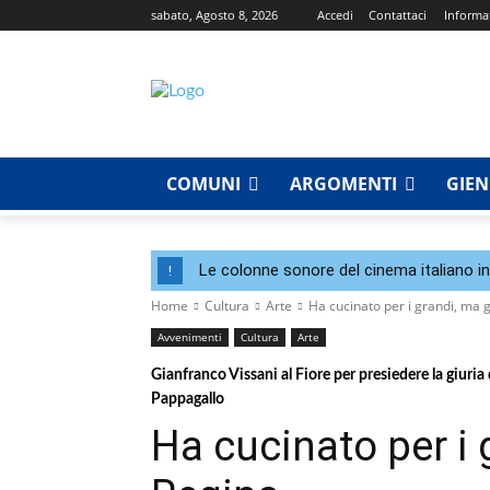
sabato, Agosto 8, 2026
Accedi
Contattaci
Informat
COMUNI
ARGOMENTI
GIE
Le colonne sonore del cinema italiano i
!
Home
Cultura
Arte
Ha cucinato per i grandi, ma 
Avvenimenti
Cultura
Arte
Gianfranco Vissani al Fiore per presiedere la giuria
Pappagallo
Ha cucinato per i 