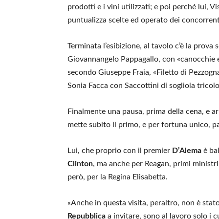
prodotti e i vini utilizzati; e poi perché lui, 
puntualizza scelte ed operato dei concorrent
Terminata l’esibizione, al tavolo c’è la prova s
Giovannangelo Pappagallo, con «canocchie e f
secondo Giuseppe Fraia, «Filetto di Pezzogna 
Sonia Facca con Saccottini di sogliola tricolor
Finalmente una pausa, prima della cena, e a
mette subito il primo, e per fortuna unico, pa
Lui, che proprio con il premier
D’Alema
è bal
Clinton
, ma anche per Reagan, primi ministri
però, per la Regina Elisabetta.
«Anche in questa visita, peraltro, non è sta
Repubblica
a invitare, sono al lavoro solo i 