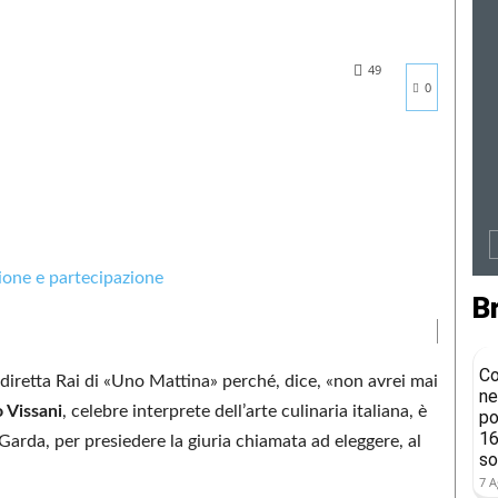
49
0
B
Co
 diretta Rai di «Uno Mattina» perché, dice, «non avrei mai
ne
 Vissani
, celebre interprete dell’arte culinaria italiana, è
po
16
 Garda, per presiedere la giuria chiamata ad eleggere, al
so
7 A