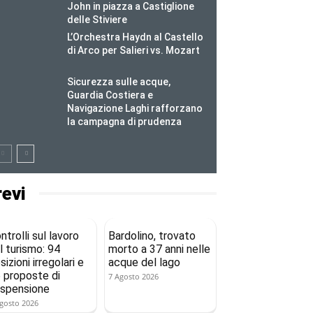
John in piazza a Castiglione
delle Stiviere
L’Orchestra Haydn al Castello
di Arco per Salieri vs. Mozart
Sicurezza sulle acque,
Guardia Costiera e
Navigazione Laghi rafforzano
la campagna di prudenza
revi
ntrolli sul lavoro
Bardolino, trovato
l turismo: 94
morto a 37 anni nelle
sizioni irregolari e
acque del lago
 proposte di
7 Agosto 2026
spensione
gosto 2026