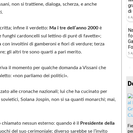
Vissani, non si trattiene, dialoga, scherza, e anche
gr
di
i.
6 A
critta; infine il verdetto:
Ma î tre dell’anno 2000
è
Na
fo
unghi cardoncelli sul lettino di puré di favette»;
Ga
con involtini di gamberoni e fiori di verdure; terza
Fo
e; gli altri tre sono quarti a pari merito.
5 A
rriva il momento per qualche domanda a Vissani che
letto: «non parliamo dei politici».
D
zato alle cronache nazionali; lui che ha cucinato per
 sovietici, Solana Jospin, non si sa quanti monarchi; mai,
to chiamato nessun esterno: quando è il
Presidente della
Fi
per
cuochi del suo cerimoniale; diverso sarebbe se l’invito