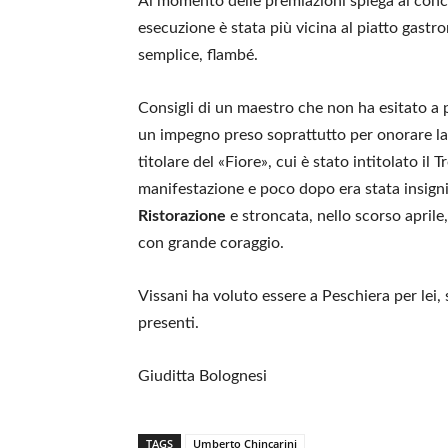
Al momento delle premiazioni spiega ai concor
esecuzione è stata più vicina al piatto gastr
semplice, flambé.
Consigli di un maestro che non ha esitato a
un impegno preso soprattutto per onorare l
titolare del «Fiore», cui è stato intitolato i
manifestazione e poco dopo era stata insignita
Ristorazione
e stroncata, nello scorso april
con grande coraggio.
Vissani ha voluto essere a Peschiera per lei
presenti.
Giuditta Bolognesi
TAGS
Umberto Chincarini