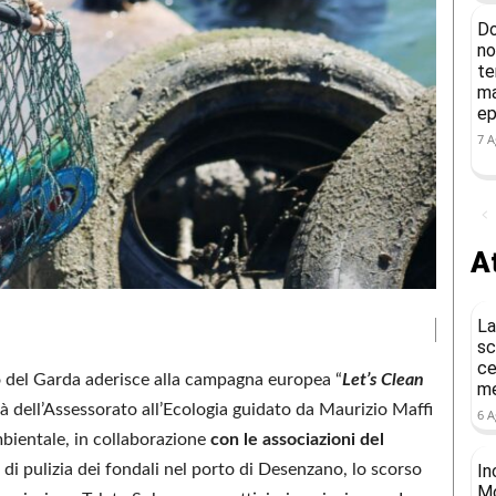
Do
no
te
ma
ep
7 A
At
La
sc
ce
 del Garda aderisce alla campagna europea “
Let’s Clean
me
ità dell’Assessorato all’Ecologia guidato da Maurizio Maffi
6 A
mbientale, in collaborazione
con le associazioni del
In
e di pulizia dei fondali nel porto di Desenzano, lo scorso
Mo