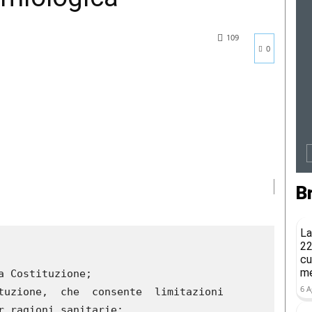
109
0
B
La
22
cu
me
6 A