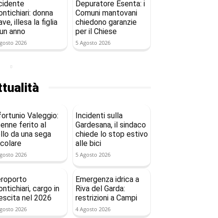
cidente
Depuratore Esenta: i
ntichiari: donna
Comuni mantovani
ave, illesa la figlia
chiedono garanzie
 un anno
per il Chiese
gosto 2026
5 Agosto 2026
tualità
fortunio Valeggio:
Incidenti sulla
enne ferito al
Gardesana, il sindaco
llo da una sega
chiede lo stop estivo
rcolare
alle bici
gosto 2026
5 Agosto 2026
roporto
Emergenza idrica a
ntichiari, cargo in
Riva del Garda:
escita nel 2026
restrizioni a Campi
gosto 2026
4 Agosto 2026