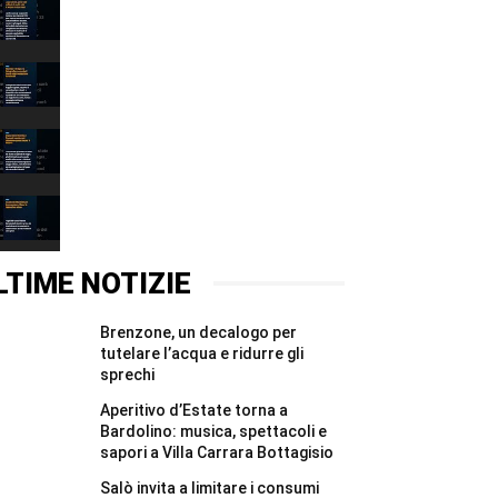
Lago
Garda,
persi
00:31
222
milioni
Narciso
di
è
metri
il
00:37
cubi
lago:
d’acqua
la
Depuratore
in
fotografia
Esenta:
due
racconta
i
00:31
mesi
il
Comuni
#Shorts
Garda
mantovani
Incidente
alla
chiedono
Montichiari:
Fondazione
garanzie
donna
00:37
Cominelli
per
grave,
#Shorts
il
illesa
LTIME NOTIZIE
Chiese
la
#Shorts
figlia
di
Brenzone, un decalogo per
un
anno
tutelare l’acqua e ridurre gli
#Shorts
sprechi
Aperitivo d’Estate torna a
Bardolino: musica, spettacoli e
sapori a Villa Carrara Bottagisio
Salò invita a limitare i consumi