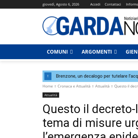
giovedì, Agosto 6, 2026
Accedi
Contattaci
Informa
COMUNI
ARGOMENTI
GIE
Brenzone, un decalogo per tutelare l’acqu
!
Home
Cronaca e Attualità
Attualità
Questo il dec
Attualità
Questo il decreto-
tema di misure ur
l’emergenza epid