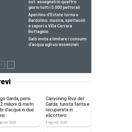
out: assegnati in quattro
giorni tutti i 5.000 pettorali
Aperitivo d’Estate torna a
Bardolino: musica, spettacoli
e sapori a Villa Carrara
Bottagisio
Salò invita a limitare i consumi
d’acqua agli usi essenziali
revi
go Garda, persi
Canyoning Riva del
2 milioni di metri
Garda: turista ferita e
bi d’acqua in due
recuperata in
si
elicottero
gosto 2026
6 Agosto 2026