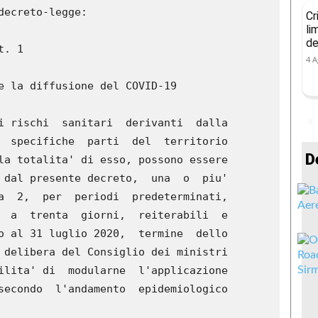
Cr
li
de
4 A
D