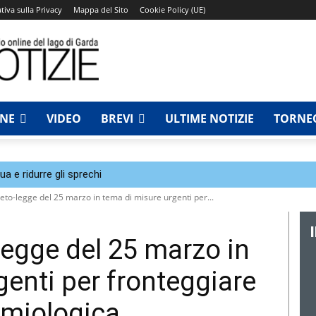
tiva sulla Privacy
Mappa del Sito
Cookie Policy (UE)
NNE
VIDEO
BREVI
ULTIME NOTIZIE
TORNEO
a e ridurre gli sprechi
reto-legge del 25 marzo in tema di misure urgenti per...
legge del 25 marzo in
genti per fronteggiare
emiologica