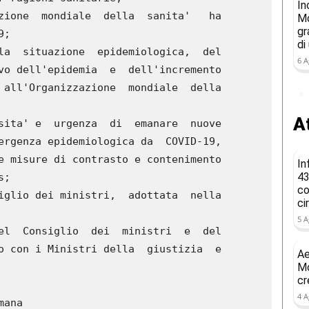
In
Mo
gr
di
6 A
At
In
43
co
ci
5 A
Ae
Mo
cr
4 A