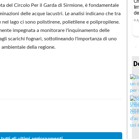
Cr
ta del Circolo Per il Garda di Sirmione, è fondamentale
li
de
inazioni delle acque lacustri. Le analisi indicano che tra
4 A
nel lago ci sono polistirene, polietilene e polipropilene.
lmente impegnata a monitorare l'inquinamento delle
gli scarichi fognari, sottolineando l'importanza di uno
à ambientale della regione.
D
Condividere
 tutti gli ultimi aggiornamenti