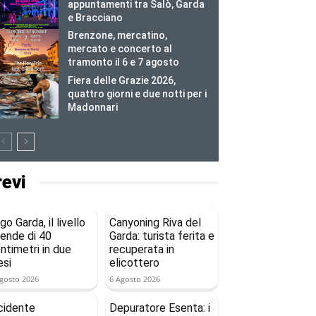
appuntamenti tra Salò, Garda
e Bracciano
Brenzone, mercatino,
mercato e concerto al
tramonto il 6 e 7 agosto
Fiera delle Grazie 2026,
quattro giorni e due notti per i
Madonnari
revi
go Garda, il livello
Canyoning Riva del
ende di 40
Garda: turista ferita e
ntimetri in due
recuperata in
si
elicottero
gosto 2026
6 Agosto 2026
cidente
Depuratore Esenta: i