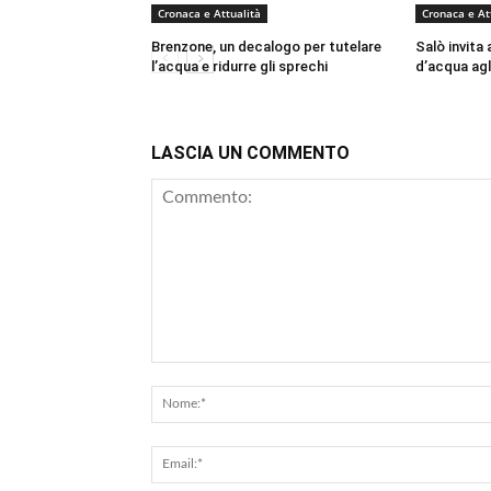
Cronaca e Attualità
Cronaca e At
Brenzone, un decalogo per tutelare
Salò invita 
l’acqua e ridurre gli sprechi
d’acqua agli
LASCIA UN COMMENTO
Commento: