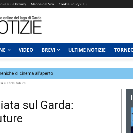
tiva sulla Privacy
Mappa del Sito
Cookie Policy (UE)
NE
VIDEO
BREVI
ULTIME NOTIZIE
TORNEO
eniche di cinema all’aperto
si e sfide future
iata sul Garda:
uture