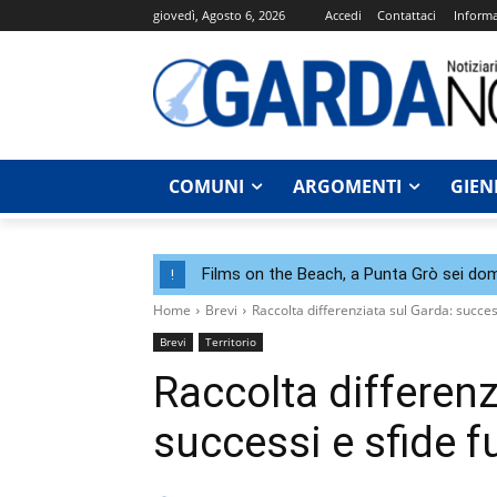
giovedì, Agosto 6, 2026
Accedi
Contattaci
Informa
COMUNI
ARGOMENTI
GIEN
Films on the Beach, a Punta Grò sei dom
!
Home
Brevi
Raccolta differenziata sul Garda: succes
Brevi
Territorio
Raccolta differenz
successi e sfide f