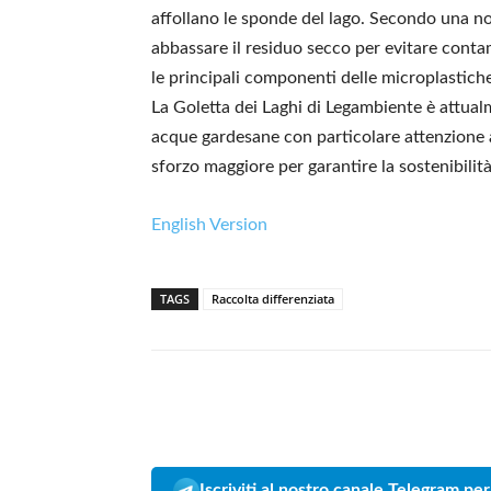
affollano le sponde del lago. Secondo una no
abbassare il residuo secco per evitare contam
le principali componenti delle microplastiche 
La Goletta dei Laghi di Legambiente è attua
acque gardesane con particolare attenzione a
sforzo maggiore per garantire la sostenibilit
English Version
TAGS
Raccolta differenziata
Iscriviti al nostro canale Telegram per