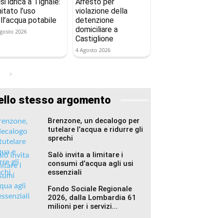
isi idrica a Tignale:
Arresto per
mitato l’uso
violazione della
ll’acqua potabile
detenzione
domiciliare a
gosto 2026
Castiglione
4 Agosto 2026
ello stesso argomento
Brenzone, un decalogo per
tutelare l’acqua e ridurre gli
sprechi
Salò invita a limitare i
consumi d’acqua agli usi
essenziali
Fondo Sociale Regionale
2026, dalla Lombardia 61
milioni per i servizi...