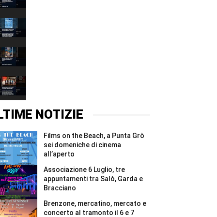
Luglio,
00:37
tre
appuntamenti
Films
tra
on
Salò,
the
00:37
Garda
Beach,
e
a
Brenzone,
Bracciano
Punta
mercatino,
#Shorts
Grò
mercato
00:37
sei
e
domeniche
concerto
West
di
al
Star
cinema
tramonto
&
00:37
all’aperto
il
Stone,
#Shorts
6
l’arte
LTIME NOTIZIE
e
inaugura
7
la
agosto
nuova
Films on the Beach, a Punta Grò
#Shorts
vita
del
sei domeniche di cinema
bunker
all’aperto
di
Affi
Associazione 6 Luglio, tre
#Shorts
appuntamenti tra Salò, Garda e
Bracciano
Brenzone, mercatino, mercato e
concerto al tramonto il 6 e 7