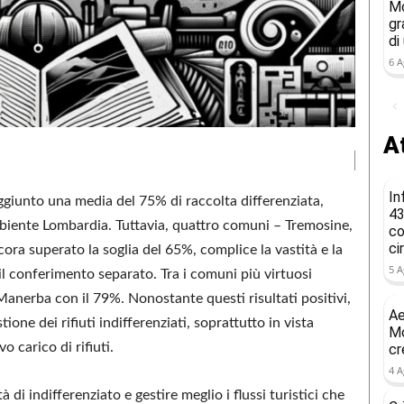
Mo
gr
di
6 A
At
In
raggiunto una media del 75% di raccolta differenziata,
43
mbiente Lombardia. Tuttavia, quattro comuni – Tremosine,
co
ci
a superato la soglia del 65%, complice la vastità e la
5 A
 il conferimento separato. Tra i comuni più virtuosi
anerba con il 79%. Nonostante questi risultati positivi,
Ae
ione dei rifiuti indifferenziati, soprattutto in vista
Mo
o carico di rifiuti.
cr
4 A
 di indifferenziato e gestire meglio i flussi turistici che