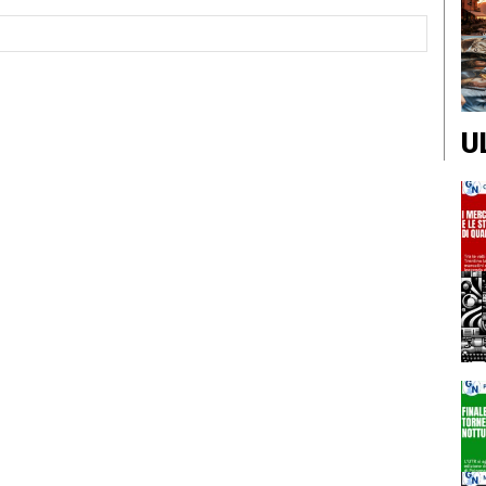
Sito
Web:
U