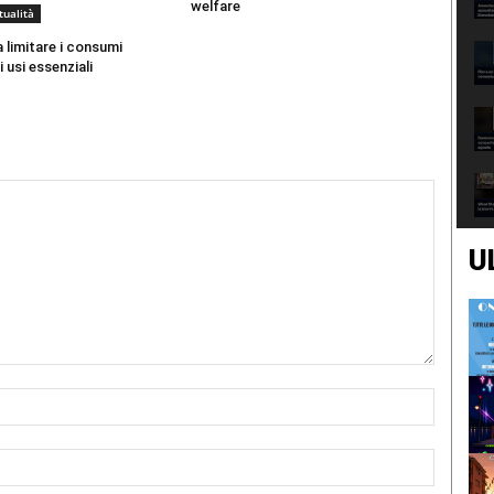
welfare
tualità
a limitare i consumi
 usi essenziali
U
Nome:*
Email:*