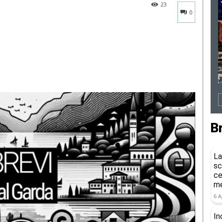
23
0
B
La
sc
ce
me
6 A
In