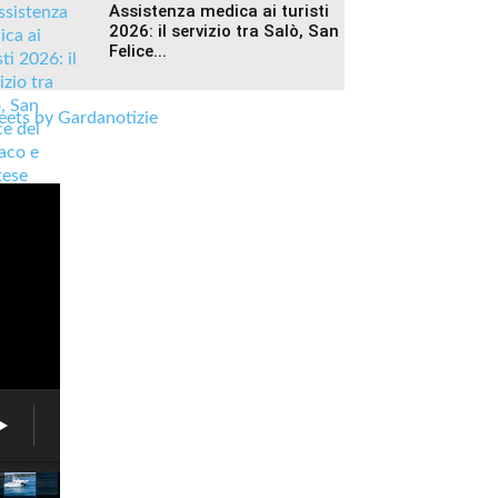
Assistenza medica ai turisti
2026: il servizio tra Salò, San
Felice...
ets by Gardanotizie
Associazione
6