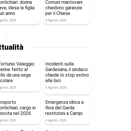
ntichiari: donna
Comuni mantovani
ave, illesa la figlia
chiedono garanzie
 un anno
per il Chiese
gosto 2026
5 Agosto 2026
tualità
fortunio Valeggio:
Incidenti sulla
enne ferito al
Gardesana, il sindaco
llo da una sega
chiede lo stop estivo
rcolare
alle bici
gosto 2026
5 Agosto 2026
roporto
Emergenza idrica a
ntichiari, cargo in
Riva del Garda:
escita nel 2026
restrizioni a Campi
gosto 2026
4 Agosto 2026