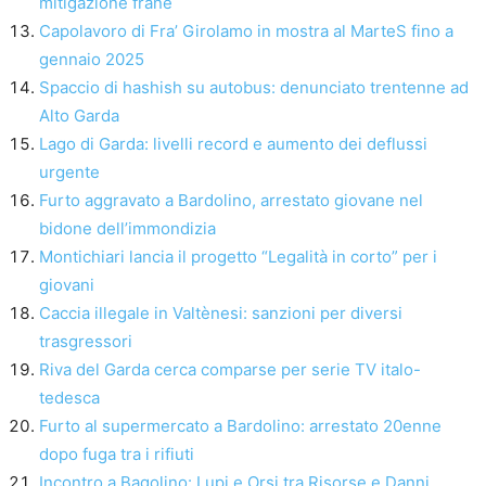
mitigazione frane
Capolavoro di Fra’ Girolamo in mostra al MarteS fino a
gennaio 2025
Spaccio di hashish su autobus: denunciato trentenne ad
Alto Garda
Lago di Garda: livelli record e aumento dei deflussi
urgente
Furto aggravato a Bardolino, arrestato giovane nel
bidone dell’immondizia
Montichiari lancia il progetto “Legalità in corto” per i
giovani
Caccia illegale in Valtènesi: sanzioni per diversi
trasgressori
Riva del Garda cerca comparse per serie TV italo-
tedesca
Furto al supermercato a Bardolino: arrestato 20enne
dopo fuga tra i rifiuti
Incontro a Bagolino: Lupi e Orsi tra Risorse e Danni