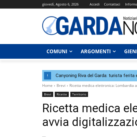
giovedì, Agosto 6, 2026
Accedi
Contattaci
Informa
COMUNI
ARGOMENTI
GIEN
Canyoning Riva del Garda: turista ferita 
!
Home
Brevi
Ricetta medica elettronica: Lombardia av
Brevi
Ricette
Territorio
Ricetta medica el
avvia digitalizzaz