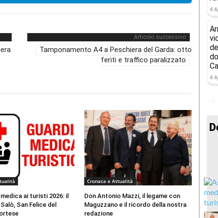
4 A
Ar
Articolo successivo
vi
de
iera
Tamponamento A4 a Peschiera del Garda: otto
do
feriti e traffico paralizzato
Ca
4 A
D
tualità
Cronaca e Attualità
edica ai turisti 2026: il
Don Antonio Mazzi, il legame con
 Salò, San Felice del
Maguzzano e il ricordo della nostra
ortese
redazione