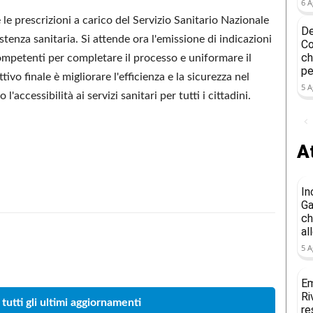
6 A
 le prescrizioni a carico del Servizio Sanitario Nazionale
De
sistenza sanitaria. Si attende ora l'emissione di indicazioni
Co
ch
competenti per completare il processo e uniformare il
pe
ttivo finale è migliorare l'efficienza e la sicurezza nel
5 A
ccessibilità ai servizi sanitari per tutti i cittadini.
At
In
Ga
ch
al
5 A
Condividere
Em
Ri
 tutti gli ultimi aggiornamenti
re