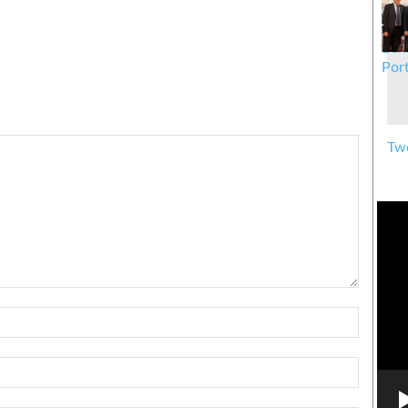
Twe
Nome:*
Email:*