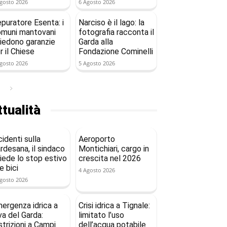
gosto 2026
6 Agosto 2026
puratore Esenta: i
Narciso è il lago: la
muni mantovani
fotografia racconta il
iedono garanzie
Garda alla
r il Chiese
Fondazione Cominelli
gosto 2026
5 Agosto 2026
tualità
cidenti sulla
Aeroporto
rdesana, il sindaco
Montichiari, cargo in
iede lo stop estivo
crescita nel 2026
le bici
4 Agosto 2026
gosto 2026
ergenza idrica a
Crisi idrica a Tignale:
va del Garda:
limitato l’uso
strizioni a Campi
dell’acqua potabile