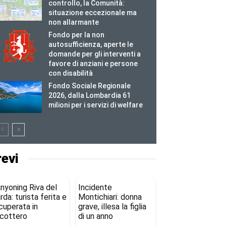
controllo, la Comunità:
situazione eccezionale ma
non allarmante
Fondo per la non
autosufficienza, aperte le
domande per gli interventi a
favore di anziani e persone
con disabilità
Fondo Sociale Regionale
2026, dalla Lombardia 61
milioni per i servizi di welfare
revi
nyoning Riva del
Incidente
rda: turista ferita e
Montichiari: donna
cuperata in
grave, illesa la figlia
icottero
di un anno