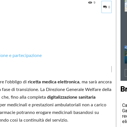
9
0
re l'obbligo di
ricetta medica elettronica
, ma sarà ancora
B
la fase di transizione. La Direzione Generale Welfare della
 che, fino alla completa
digitalizzazione sanitaria
 per medicinali e prestazioni ambulatoriali non a carico
Ca
Ga
farmacie potranno erogare medicinali basandosi su
re
ndo così la continuità del servizio.
el