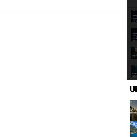
Sito
Web:
U