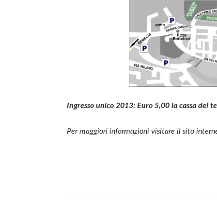
Ingresso unico 2013: Euro 5,00 la cassa del te
Per maggiori informazioni visitare il sito inter