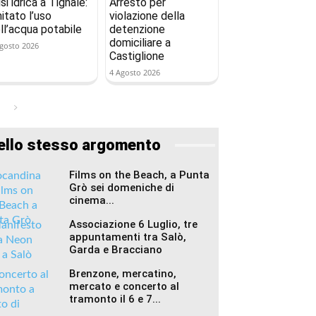
isi idrica a Tignale:
Arresto per
mitato l’uso
violazione della
ll’acqua potabile
detenzione
domiciliare a
gosto 2026
Castiglione
4 Agosto 2026
ello stesso argomento
Films on the Beach, a Punta
Grò sei domeniche di
cinema...
Associazione 6 Luglio, tre
appuntamenti tra Salò,
Garda e Bracciano
Brenzone, mercatino,
mercato e concerto al
tramonto il 6 e 7...