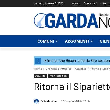
venerdì, Agosto 7, 2026
Accedi
Contattaci
Informa
COMUNI
ARGOMENTI
GIEN
Films on the Beach, a Punta Grò sei dom
!
Home
Cronaca e Attualità
Attualità
Ritorna il Sipa
Attualità
Manifestazioni
Ritorna il Siparie
Di
Redazione
12 Giugno 2013 - 12.06