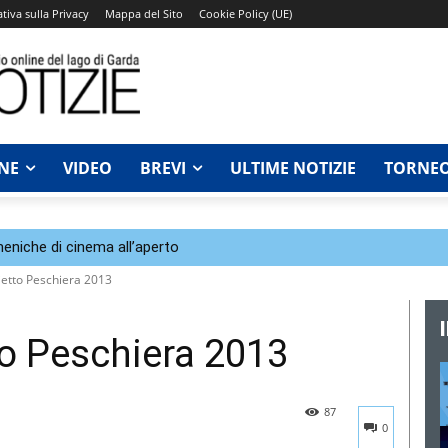
tiva sulla Privacy
Mappa del Sito
Cookie Policy (UE)
NE
VIDEO
BREVI
ULTIME NOTIZIE
TORNEO
eniche di cinema all’aperto
rietto Peschiera 2013
tto Peschiera 2013
87
0