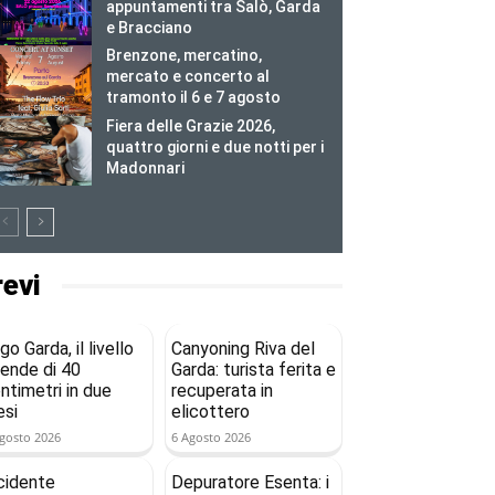
appuntamenti tra Salò, Garda
e Bracciano
Brenzone, mercatino,
mercato e concerto al
tramonto il 6 e 7 agosto
Fiera delle Grazie 2026,
quattro giorni e due notti per i
Madonnari
revi
go Garda, il livello
Canyoning Riva del
ende di 40
Garda: turista ferita e
ntimetri in due
recuperata in
si
elicottero
gosto 2026
6 Agosto 2026
cidente
Depuratore Esenta: i