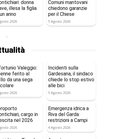
ntichiari: donna
Comuni mantovani
ave, illesa la figlia
chiedono garanzie
 un anno
per il Chiese
gosto 2026
5 Agosto 2026
tualità
fortunio Valeggio:
Incidenti sulla
enne ferito al
Gardesana, il sindaco
llo da una sega
chiede lo stop estivo
rcolare
alle bici
gosto 2026
5 Agosto 2026
roporto
Emergenza idrica a
ntichiari, cargo in
Riva del Garda:
escita nel 2026
restrizioni a Campi
gosto 2026
4 Agosto 2026