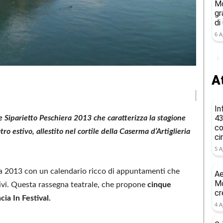
Mo
gr
di
6 A
At
In
43
e Siparietto Peschiera 2013 che caratterizza la stagione
co
o estivo, allestito nel cortile della Caserma d’Artiglieria
ci
5 A
ra 2013 con un calendario ricco di appuntamenti che
Ae
Mo
tivi. Questa rassegna teatrale, che propone
cinque
cr
cia In Festival.
4 A