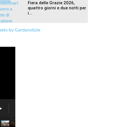
Fiera delle Grazie 2026,
quattro giorni e due notti per
i...
ets by Gardanotizie
Fiera
delle