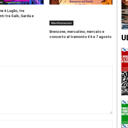
ni
e 6 Luglio, tre
i tra Salò, Garda e
Manifestazioni
Brenzone, mercatino, mercato e
U
concerto al tramonto il 6 e 7 agosto
Nome:*