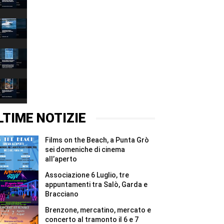
Grazie
00:37
2026,
quattro
Associazione
giorni
6
e
Luglio,
00:37
due
tre
notti
appuntamenti
Films
per
tra
on
i
Salò,
the
00:37
Madonnari
Garda
Beach,
#Shorts
e
a
Brenzone,
Bracciano
Punta
mercatino,
#Shorts
Grò
mercato
00:37
sei
e
domeniche
concerto
LTIME NOTIZIE
di
al
cinema
tramonto
all’aperto
il
Films on the Beach, a Punta Grò
#Shorts
6
e
sei domeniche di cinema
7
all’aperto
agosto
#Shorts
Associazione 6 Luglio, tre
appuntamenti tra Salò, Garda e
Bracciano
Brenzone, mercatino, mercato e
concerto al tramonto il 6 e 7