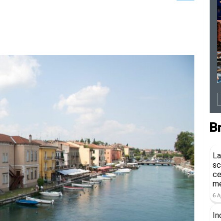
B
La
sc
ce
me
6 A
In