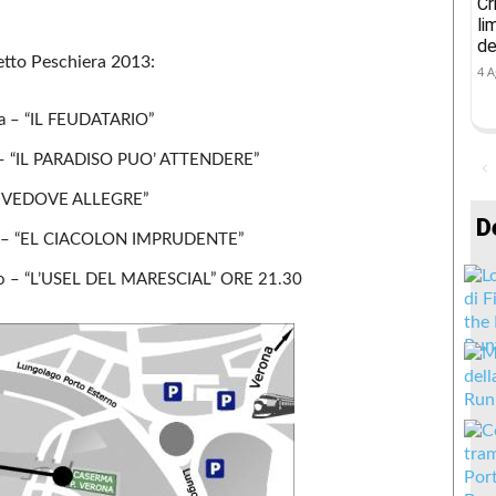
Cr
li
de
etto Peschiera 2013:
4 A
ia – “IL FEUDATARIO”
o – “IL PARADISO PUO’ ATTENDERE”
LE VEDOVE ALLEGRE”
D
cia – “EL CIACOLON IMPRUDENTE”
hio – “L’USEL DEL MARESCIAL” ORE 21.30