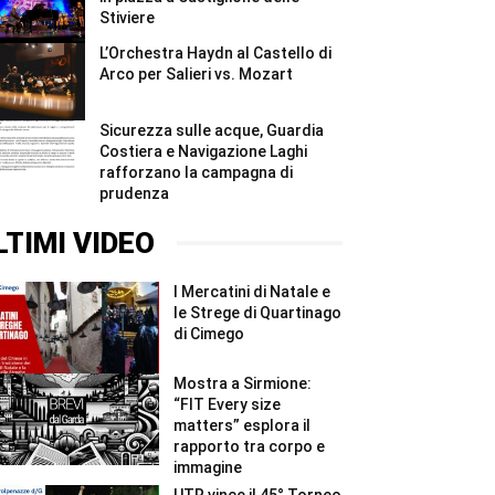
Stiviere
L’Orchestra Haydn al Castello di
Arco per Salieri vs. Mozart
Sicurezza sulle acque, Guardia
Costiera e Navigazione Laghi
rafforzano la campagna di
prudenza
LTIMI VIDEO
I Mercatini di Natale e
le Strege di Quartinago
di Cimego
Mostra a Sirmione:
“FIT Every size
matters” esplora il
rapporto tra corpo e
immagine
UTR vince il 45° Torneo