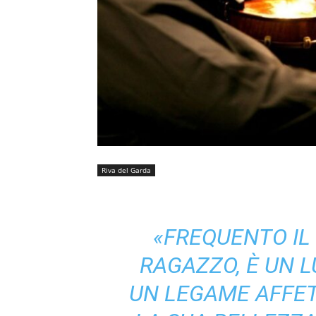
Riva del Garda
«FREQUENTO IL
RAGAZZO, È UN 
UN LEGAME AFFET