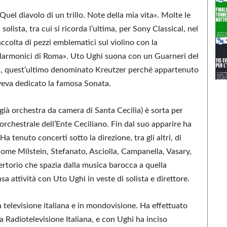
uel diavolo di un trillo. Note della mia vita». Molte le
 solista, tra cui si ricorda l’ultima, per Sony Classical, nel
accolta di pezzi emblematici sul violino con la
Filarmonici di Roma». Uto Ughi suona con un Guarneri del
1, quest’ultimo denominato Kreutzer perché appartenuto
aveva dedicato la famosa Sonata.
già orchestra da camera di Santa Cecilia) è sorta per
 orchestrale dell’Ente Ceciliano. Fin dal suo apparire ha
a tenuto concerti sotto la direzione, tra gli altri, di
come Milstein, Stefanato, Asciolla, Campanella, Vasary,
ertorio che spazia dalla musica barocca a quella
 attività con Uto Ughi in veste di solista e direttore.
a televisione italiana e in mondovisione. Ha effettuato
la Radiotelevisione Italiana, e con Ughi ha inciso