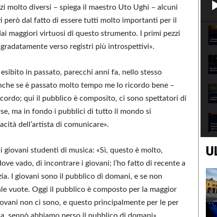
i molto diversi – spiega il maestro Uto Ughi – alcuni
 però dal fatto di essere tutti molto importanti per il
 dai maggiori virtuosi di questo strumento. I primi pezzi
 gradatamente verso registri più introspettivi».
esibito in passato, parecchi anni fa, nello stesso
nche se è passato molto tempo me lo ricordo bene –
cordo; qui il pubblico è composito, ci sono spettatori di
e, ma in fondo i pubblici di tutto il mondo si
pacità dell’artista di comunicare».
U
 giovani studenti di musica: «Sì, questo è molto,
e vado, di incontrare i giovani; l’ho fatto di recente a
a. I giovani sono il pubblico di domani, e se non
ale vuote. Oggi il pubblico è composto per la maggior
iovani non ci sono, e questo principalmente per le per
a, sennò abbiamo perso il pubblico di domani».