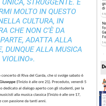
 UNICA, STRUGGENTE. E
gr
di
RMI MOLTO IN QUESTO
6 A
NELLA CULTURA, IN
Na
fo
A CHE NON C’È DA
Ga
Fo
PARTE, ADATTA ALLA
5 A
, DUNQUE ALLA MUSICA
 VIOLINO».
D
o concerto di Riva del Garda, che si svolge sabato 6
n Giuseppe
(l’inizio è alle ore 21). Preceduto, venerdì 5
o dedicato al dialogo aperto con gli studenti, per la
sicisti alla musica classica (l’inizio è alle ore 17,
ge con passione da tanti anni.