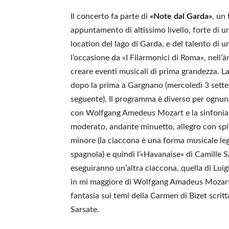
Il concerto fa parte di
«Note dal Garda»
, un
appuntamento di altissimo livello, forte di u
location del lago di Garda, e del talento di
l’occasione da «I Filarmonici di Roma», nell’à
creare eventi musicali di prima grandezza. La
dopo la prima a Gargnano (mercoledì 3 sette
seguente). Il programma è diverso per ognuna
con Wolfgang Amedeus Mozart e la sinfonia i
moderato, andante minuetto, allegro con spiri
minore (la ciaccona è una forma musicale le
spagnola) e quindi l’«Havanaise» di Camille 
eseguiranno un’altra ciaccona, quella di Luig
in mi maggiore di Wolfgang Amadeus Mozart; 
fantasia sui temi della Carmen di Bizet scrit
Sarsate.