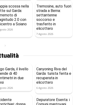
ppia scossa nella
Tremosine, auto fuori
tte sul Garda:
strada a Berna:
rremoto di
settantenne
gnitudo 2.0 con
soccorso e
icentro a Soiano
trasferito in
elicottero
gosto 2026
7 Agosto 2026
tualità
go Garda, il livello
Canyoning Riva del
ende di 40
Garda: turista ferita e
ntimetri in due
recuperata in
si
elicottero
gosto 2026
6 Agosto 2026
cidente
Depuratore Esenta: i
ntichiari: donna
Comuni mantovani