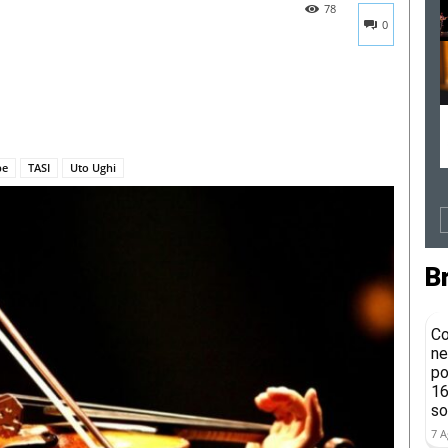
78
0
pe
TASI
Uto Ughi
B
Co
ne
po
16
so
7 A