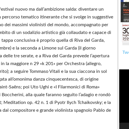
 festival nuovo ma dall’ambizione salda: diventare un
n percorso tematico itinerante che si svolge in suggestive
 uno dei massimi violinisti del mondo, accompagnato per
mbito di un sodalizio artistico già collaudato e capace di
 tappa conclusiva è proprio quella di Riva del Garda,
mbre) e la seconda a Limone sul Garda (il giorno
Twe
 delle tre serate, e a Riva del Garda prevede l’apertura
n la maggiore n 29 «k 201» per Orchestra (allegro,
to); a seguire Tommaso Vitali e la sua ciaccona in sol
gata all’omonima danza cinquecentesca, di origine
Saint-Saëns; poi Uto Ughi e «I Filarmonici di Roma»
i Boccherini, alla quale faranno seguito l’adagio e rondò
Meditation op. 42 n. 1 di Pyotr Ilych Tchaikovsky; e la
ta dal compositore e grande violinista spagnolo Pablo de