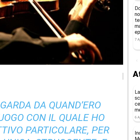
Do
no
te
ma
ep
7 A
At
La
sc
 GARDA DA QUAND’ERO
ce
me
LUOGO CON IL QUALE HO
6 A
TIVO PARTICOLARE, PER
In
Mo