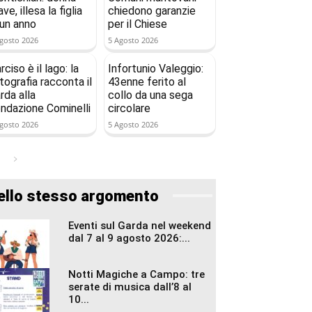
ave, illesa la figlia
chiedono garanzie
 un anno
per il Chiese
gosto 2026
5 Agosto 2026
rciso è il lago: la
Infortunio Valeggio:
tografia racconta il
43enne ferito al
rda alla
collo da una sega
ndazione Cominelli
circolare
gosto 2026
5 Agosto 2026
ello stesso argomento
Eventi sul Garda nel weekend
dal 7 al 9 agosto 2026:...
Notti Magiche a Campo: tre
serate di musica dall’8 al
10...