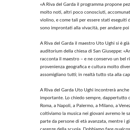
«A Riva del Garda il programma propone pezz
molto noti, altri poco conosciuti, accomunati
violino, e come tali per essere stati eseguiti
sono improntati alla vivacità, per andare poi
A Riva del Garda il maestro Uto Ughi si è già 
auditorium della chiesa di San Giuseppe: «A
racconta il maestro – e ne conservo un bel ri
provenienza geografica e cultura molto divers
assomigliano tutti; in realtà tutto sta alla ca
A Riva del Garda Uto Ughi incontrerà anche i
importante. Lo chiedo sempre, dappertutto dov
Roma, a Napoli, a Palermo, a Milano, a Venezi
coltiviamo la musica nei giovani avremo le s
parte da persone di età avanzata, mentre i g
carenze della scuola. Dobbiamo fare qualcos