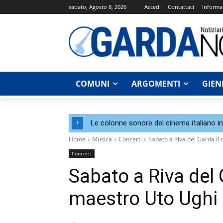
sabato, Agosto 8, 2026
Accedi
Contattaci
Informat
COMUNI
ARGOMENTI
GIEN
Le colonne sonore del cinema italiano i
!
Home
Musica
Concerti
Sabato a Riva del Garda il
Concerti
Sabato a Riva del 
maestro Uto Ughi