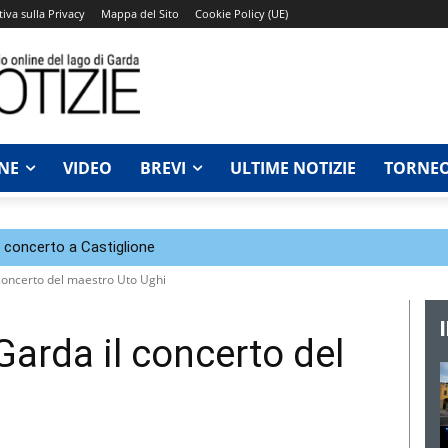
iva sulla Privacy
Mappa del Sito
Cookie Policy (UE)
NE
VIDEO
BREVI
ULTIME NOTIZIE
TORNEO
n concerto a Castiglione
 concerto del maestro Uto Ughi
Garda il concerto del