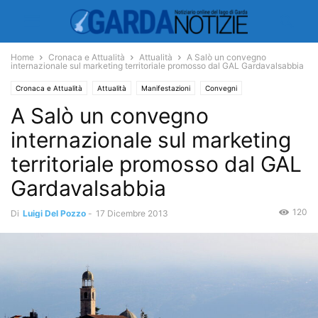
Home
Cronaca e Attualità
Attualità
A Salò un convegno
internazionale sul marketing territoriale promosso dal GAL Gardavalsabbia
Cronaca e Attualità
Attualità
Manifestazioni
Convegni
A Salò un convegno
internazionale sul marketing
territoriale promosso dal GAL
Gardavalsabbia
120
Di
Luigi Del Pozzo
-
17 Dicembre 2013