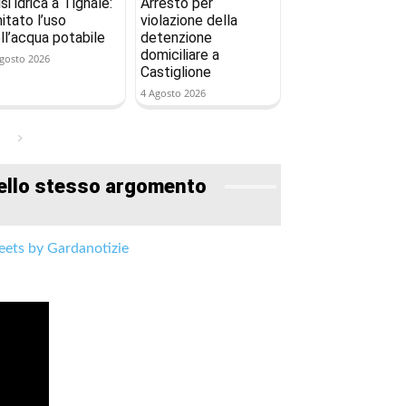
isi idrica a Tignale:
Arresto per
mitato l’uso
violazione della
ll’acqua potabile
detenzione
domiciliare a
gosto 2026
Castiglione
4 Agosto 2026
ello stesso argomento
ets by Gardanotizie