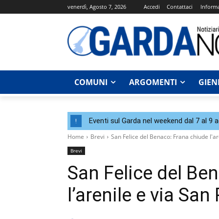
venerdì, Agosto 7, 2026
Accedi
Contattaci
Informa
COMUNI
ARGOMENTI
GIEN
Eventi sul Garda nel weekend dal 7 al 9 
!
Home
Brevi
San Felice del Benaco: Frana chiude l'ar
Brevi
San Felice del Be
l’arenile e via San