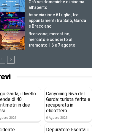
Grò sei domeniche di cinema
all’aperto
Associazione 6 Luglio, tre
appuntamenti tra Salò, Garda
e Bracciano
Brenzone, mercatino,
mercato e concerto al
tramonto il 6 e 7 agosto
revi
go Garda, il livello
Canyoning Riva del
ende di 40
Garda: turista ferita e
ntimetri in due
recuperata in
si
elicottero
gosto 2026
6 Agosto 2026
cidente
Depuratore Esenta: i