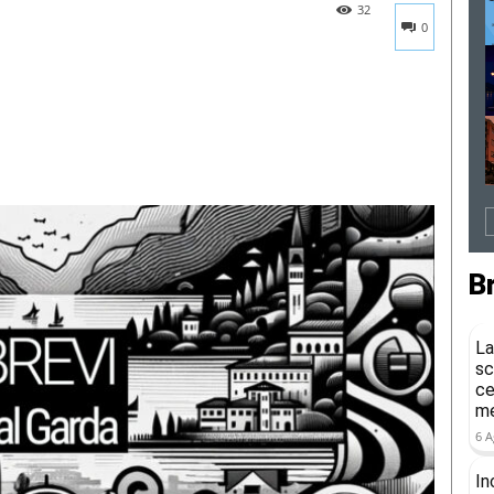
32
0
B
La
sc
ce
me
6 A
In