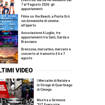
Eventi sul Garda nel weekend dal
#Shorts
6
e
7 al 9 agosto 2026: gli
7
appuntamenti
agosto
#Shorts
Films on the Beach, a Punta Grò
sei domeniche di cinema
all’aperto
Associazione 6 Luglio, tre
appuntamenti tra Salò, Garda e
Bracciano
Brenzone, mercatino, mercato e
concerto al tramonto il 6 e 7
agosto
LTIMI VIDEO
I Mercatini di Natale e
le Strege di Quartinago
di Cimego
Mostra a Sirmione:
“FIT Every size