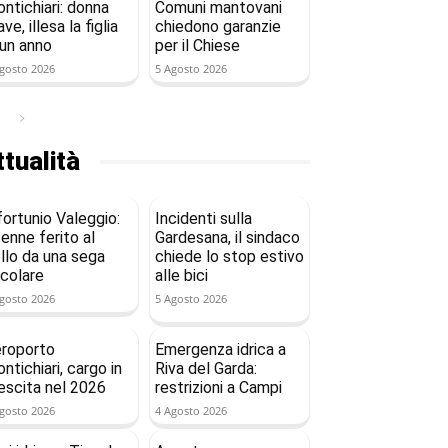
ntichiari: donna
Comuni mantovani
ave, illesa la figlia
chiedono garanzie
 un anno
per il Chiese
gosto 2026
5 Agosto 2026
tualità
fortunio Valeggio:
Incidenti sulla
enne ferito al
Gardesana, il sindaco
llo da una sega
chiede lo stop estivo
rcolare
alle bici
gosto 2026
5 Agosto 2026
roporto
Emergenza idrica a
ntichiari, cargo in
Riva del Garda:
escita nel 2026
restrizioni a Campi
gosto 2026
4 Agosto 2026