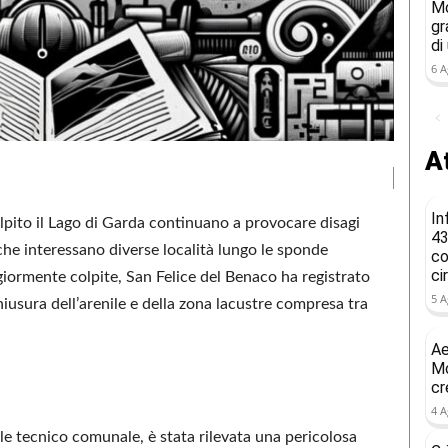
Mo
gr
di
6 A
At
In
pito il Lago di Garda continuano a provocare disagi
43
che interessano diverse località lungo le sponde
co
ci
giormente colpite, San Felice del Benaco ha registrato
5 A
usura dell’arenile e della zona lacustre compresa tra
Ae
Mo
cr
4 A
le tecnico comunale, è stata rilevata una pericolosa