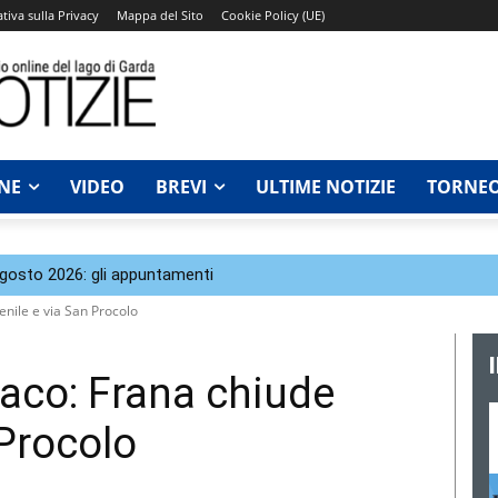
tiva sulla Privacy
Mappa del Sito
Cookie Policy (UE)
NE
VIDEO
BREVI
ULTIME NOTIZIE
TORNEO
agosto 2026: gli appuntamenti
enile e via San Procolo
naco: Frana chiude
 Procolo