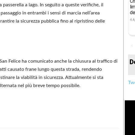
Cr
 passerella a lago. In seguito a queste verifiche, il
li
de
assaggio in entrambi i sensi di marcia nell’area
4 A
antire la sicurezza pubblica fino al ripristino delle
D
 San Felice ha comunicato anche la chiusura al traffico di
atti causato frane lungo questa strada, rendendo
inare la viabilità in sicurezza. Attualmente si sta
Twe
alternata nel più breve tempo possibile.