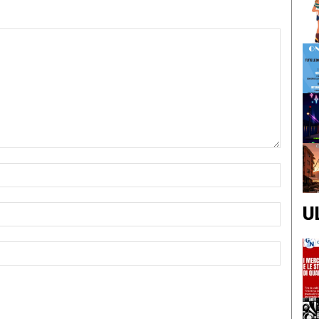
Nome:*
Email:*
U
Sito
Web: