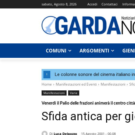
sabato, Agosto 8, 2026
Accedi
Contattaci
Informat
COMUNI
ARGOMENTI
GIEN
Le colonne sonore del cinema italiano i
!
Home
Manifestazioni ed Eventi
Manifestazioni
Sfi
Manifestazioni
Varie
Venerdì il Palio delle frazioni animerà il centro città
Sfida antica per g
Di
Luca Delpozzo
15 Agosto 2001 - 00.08