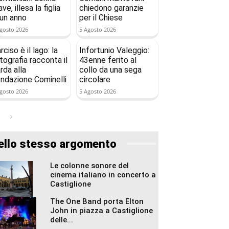
ave, illesa la figlia
chiedono garanzie
 un anno
per il Chiese
gosto 2026
5 Agosto 2026
rciso è il lago: la
Infortunio Valeggio:
tografia racconta il
43enne ferito al
rda alla
collo da una sega
ndazione Cominelli
circolare
gosto 2026
5 Agosto 2026
ello stesso argomento
Le colonne sonore del
cinema italiano in concerto a
Castiglione
The One Band porta Elton
John in piazza a Castiglione
delle...