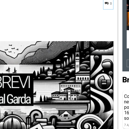
0
B
Co
ne
po
16
so
7 A