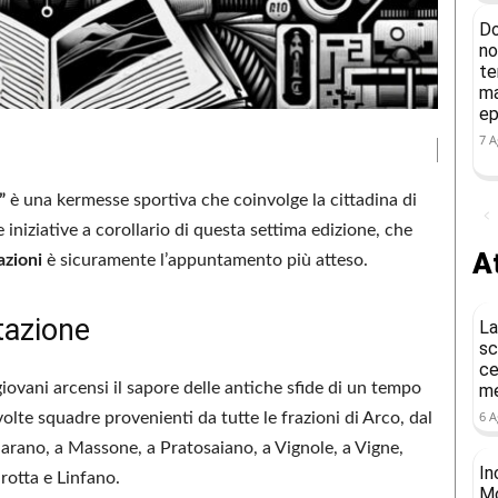
Do
no
te
ma
ep
7 A
”
è una kermesse sportiva che coinvolge la cittadina di
e iniziative a corollario di questa settima edizione, che
At
azioni
è sicuramente l’appuntamento più atteso.
tazione
La
sc
ce
giovani arcensi il sapore delle antiche sfide di un tempo
me
6 A
olte squadre provenienti da tutte le frazioni di Arco, dal
arano, a Massone, a Pratosaiano, a Vignole, a Vigne,
In
rotta e Linfano.
Mo