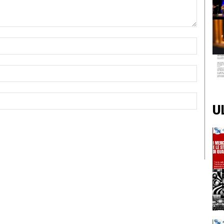
Nome:*
Email:*
Sito
U
Web: