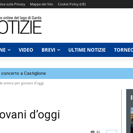
iva sulla Privacy
Mappa del Sito
Cookie Policy (UE)
NE
VIDEO
BREVI
ULTIME NOTIZIE
TORNEO
n concerto a Castiglione
da antica per giovani d'oggi
iovani d’oggi
44