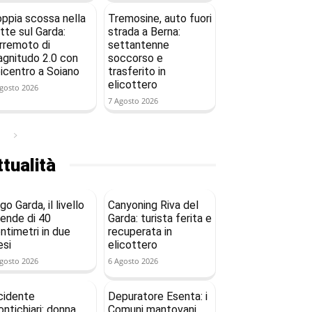
ppia scossa nella
Tremosine, auto fuori
tte sul Garda:
strada a Berna:
rremoto di
settantenne
gnitudo 2.0 con
soccorso e
icentro a Soiano
trasferito in
elicottero
gosto 2026
7 Agosto 2026
tualità
go Garda, il livello
Canyoning Riva del
ende di 40
Garda: turista ferita e
ntimetri in due
recuperata in
si
elicottero
gosto 2026
6 Agosto 2026
cidente
Depuratore Esenta: i
ntichiari: donna
Comuni mantovani