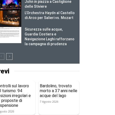
John in piazza a Castiglione
delle Stiviere
L’Orchestra Haydn al Castello
di Arco per Salieri vs. Mozart
Sicurezza sulle acque,
Guardia Costiera e
Navigazione Laghi rafforzano
la campagna di prudenza
revi
ntrolli sul lavoro
Bardolino, trovato
l turismo: 94
morto a 37 anni nelle
sizioni irregolari e
acque del lago
 proposte di
7 Agosto 2026
spensione
gosto 2026