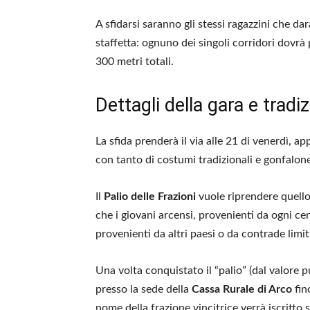
A sfidarsi saranno gli stessi ragazzini che d
staffetta: ognuno dei singoli corridori dovr
300 metri totali.
Dettagli della gara e tradiz
La sfida prenderà il via alle 21 di venerdì, app
con tanto di costumi tradizionali e gonfalon
Il
Palio delle Frazioni
vuole riprendere quello
che i giovani arcensi, provenienti da ogni c
provenienti da altri paesi o da contrade limit
Una volta conquistato il “palio” (dal valore 
presso la sede della
Cassa Rurale di Arco
fin
nome della frazione vincitrice verrà iscritto s