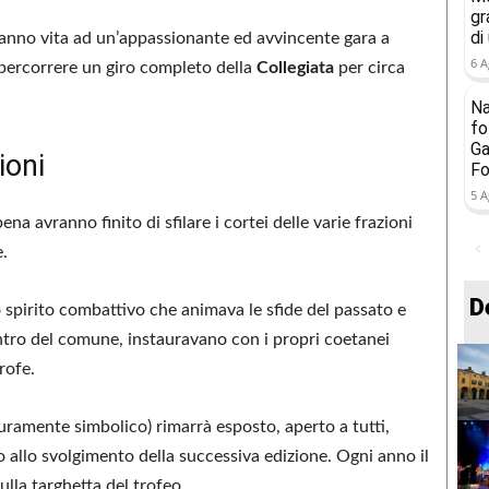
gr
di
aranno vita ad un’appassionante ed avvincente gara a
6 A
à percorrere un giro completo della
Collegiata
per circa
Na
fo
Ga
ioni
Fo
5 A
ena avranno finito di sfilare i cortei delle varie frazioni
e.
D
 spirito combattivo che animava le sfide del passato e
entro del comune, instauravano con i propri coetanei
rofe.
puramente simbolico) rimarrà esposto, aperto a tutti,
o allo svolgimento della successiva edizione. Ogni anno il
ulla targhetta del trofeo.