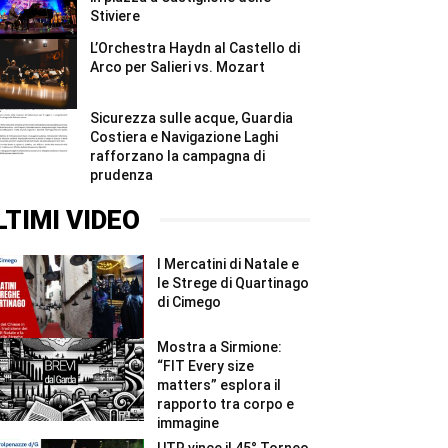
Stiviere
L’Orchestra Haydn al Castello di
Arco per Salieri vs. Mozart
Sicurezza sulle acque, Guardia
Costiera e Navigazione Laghi
rafforzano la campagna di
prudenza
LTIMI VIDEO
I Mercatini di Natale e
le Strege di Quartinago
di Cimego
Mostra a Sirmione:
“FIT Every size
matters” esplora il
rapporto tra corpo e
immagine
UTR vince il 45° Torneo