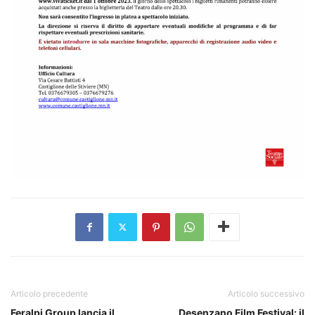
Articolo precedente
Articolo successivo
Feralpi Group lancia il
Desenzano Film Festival: il