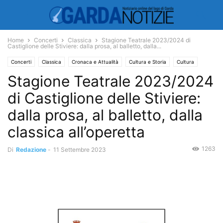
Home
Concerti
Classica
Stagione Teatrale 2023/2024 di
Castiglione delle Stiviere: dalla prosa, al balletto, dalla...
Concerti
Classica
Cronaca e Attualità
Cultura e Storia
Cultura
Stagione Teatrale 2023/2024
Spettacoli
Danza
Musica
Musica classica
Operetta
Manifestazioni ed Eventi
Teatro
di Castiglione delle Stiviere:
dalla prosa, al balletto, dalla
classica all’operetta
1263
Di
Redazione
-
11 Settembre 2023