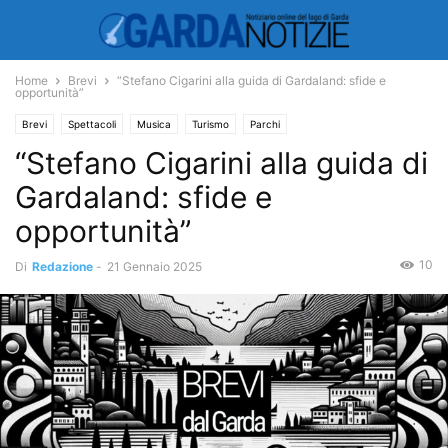
Home
Brevi
“Stefano Cigarini alla guida di Gardaland: sfide e
opportunità”
Brevi
Spettacoli
Musica
Turismo
Parchi
“Stefano Cigarini alla guida di
Gardaland: sfide e
opportunità”
10
Di
Redazione
-
21 Gennaio 2025