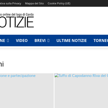
tiva sulla Privacy
Mappa del Sito
Cookie Policy (UE)
NNE
VIDEO
BREVI
ULTIME NOTIZIE
TORNEO
ni