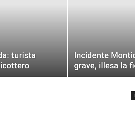
a: turista
Incidente Montic
licottero
grave, illesa la f