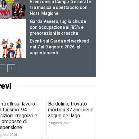
Brenzone, a Campo tre serate
tra musica e spettacolo con
Notti Magiche
Garda Veneto, luglio chiude
con occupazione all’85% e
prenotazioni in crescita
Eventi sul Garda nel weekend
dal 7 al 9 agosto 2026: gli
appuntamenti
revi
ntrolli sul lavoro
Bardolino, trovato
l turismo: 94
morto a 37 anni nelle
sizioni irregolari e
acque del lago
 proposte di
7 Agosto 2026
spensione
gosto 2026