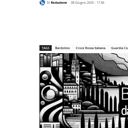
Di
Redazione
08 Giugno 2025 - 17.06
TAGS
Bardolino
Croce Rossa Italiana
Guardia Co