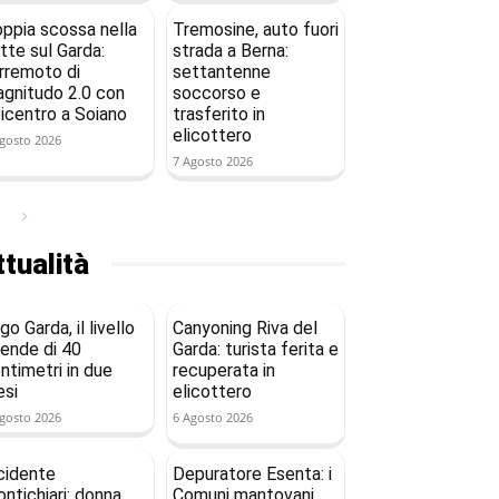
ppia scossa nella
Tremosine, auto fuori
tte sul Garda:
strada a Berna:
rremoto di
settantenne
gnitudo 2.0 con
soccorso e
icentro a Soiano
trasferito in
elicottero
gosto 2026
7 Agosto 2026
tualità
go Garda, il livello
Canyoning Riva del
ende di 40
Garda: turista ferita e
ntimetri in due
recuperata in
si
elicottero
gosto 2026
6 Agosto 2026
cidente
Depuratore Esenta: i
ntichiari: donna
Comuni mantovani