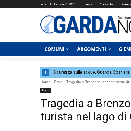
venerdì, Agosto 7, 2026
Accedi
Contattaci
Informa
COMUNI
ARGOMENTI
GIEN
Sicurezza sulle acque, Guardia Costier
!
Home
Brevi
Tragedia a Brenzone: annegamento di un
Brevi
Tragedia a Brenz
turista nel lago d