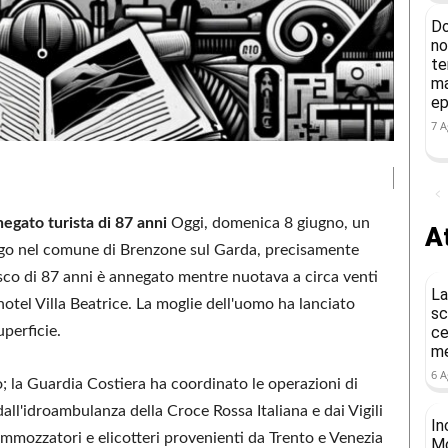
Do
no
te
ma
ep
7 A
egato turista di 87 anni
Oggi, domenica 8 giugno, un
At
ogo nel comune di Brenzone sul Garda, precisamente
sco di 87 anni è annegato mentre nuotava a circa venti
La
l'hotel Villa Beatrice. La moglie dell'uomo ha lanciato
sc
uperficie.
ce
me
6 A
o; la Guardia Costiera ha coordinato le operazioni di
ll'idroambulanza della Croce Rossa Italiana e dai Vigili
In
mmozzatori e elicotteri provenienti da Trento e Venezia
Mo