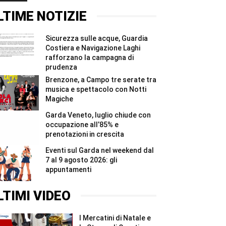
Madonnari
Garda
Beach,
#Shorts
e
a
LTIME NOTIZIE
Bracciano
Punta
#Shorts
Grò
sei
Sicurezza sulle acque, Guardia
domeniche
di
Costiera e Navigazione Laghi
cinema
rafforzano la campagna di
all’aperto
prudenza
#Shorts
Brenzone, a Campo tre serate tra
musica e spettacolo con Notti
Magiche
Garda Veneto, luglio chiude con
occupazione all’85% e
prenotazioni in crescita
Eventi sul Garda nel weekend dal
7 al 9 agosto 2026: gli
appuntamenti
LTIMI VIDEO
I Mercatini di Natale e