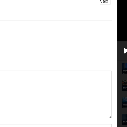
Salò
Nome:*