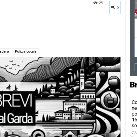
25
0
stiera
Polizia Locale
B
Co
ne
po
16
so
7 A