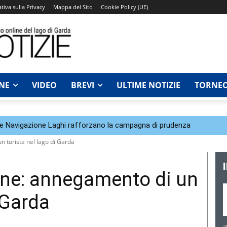
tiva sulla Privacy
Mappa del Sito
Cookie Policy (UE)
NE
VIDEO
BREVI
ULTIME NOTIZIE
TORNEO
a e Navigazione Laghi rafforzano la campagna di prudenza
 turista nel lago di Garda
one: annegamento di un
i Garda