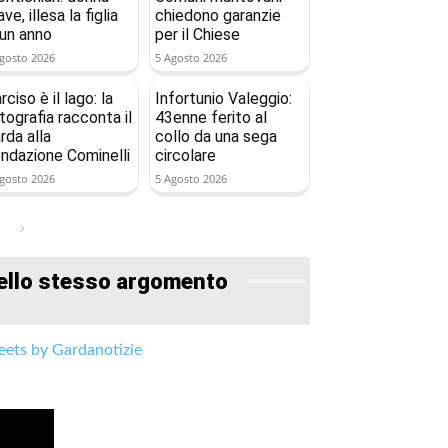
ave, illesa la figlia
chiedono garanzie
 un anno
per il Chiese
gosto 2026
5 Agosto 2026
rciso è il lago: la
Infortunio Valeggio:
tografia racconta il
43enne ferito al
rda alla
collo da una sega
ndazione Cominelli
circolare
gosto 2026
5 Agosto 2026
ello stesso argomento
ets by Gardanotizie