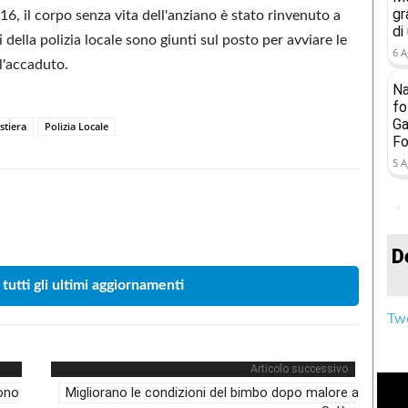
gr
16, il corpo senza vita dell'anziano è stato rinvenuto a
di
 della polizia locale sono giunti sul posto per avviare le
6 A
ll'accaduto.
Na
fo
Ga
stiera
Polizia Locale
Fo
5 A
Condividere
D
 tutti gli ultimi aggiornamenti
Twe
Articolo successivo
gono
Migliorano le condizioni del bimbo dopo malore a