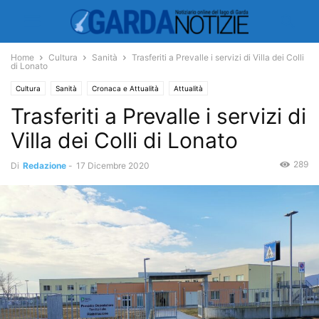
Home
Cultura
Sanità
Trasferiti a Prevalle i servizi di Villa dei Colli
di Lonato
Cultura
Sanità
Cronaca e Attualità
Attualità
Trasferiti a Prevalle i servizi di
Villa dei Colli di Lonato
289
Di
Redazione
-
17 Dicembre 2020