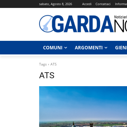
sabato, Agosto 8, 2026
Accedi
Contattaci
Informat
COMUNI
ARGOMENTI
GIEN
Tags
ATS
ATS