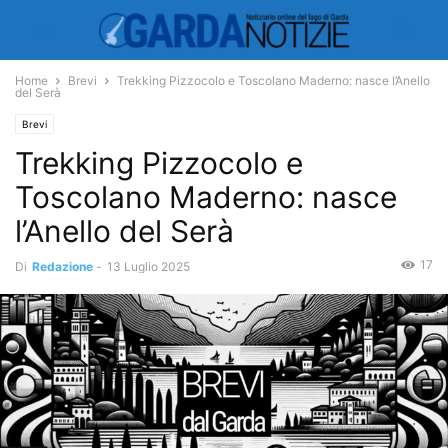
Home
Brevi
Trekking Pizzocolo e Toscolano Maderno: nasce l’Anello
del Serà
Brevi
Trekking Pizzocolo e
Toscolano Maderno: nasce
l’Anello del Serà
17
Di
Redazione
-
13 Luglio 2025