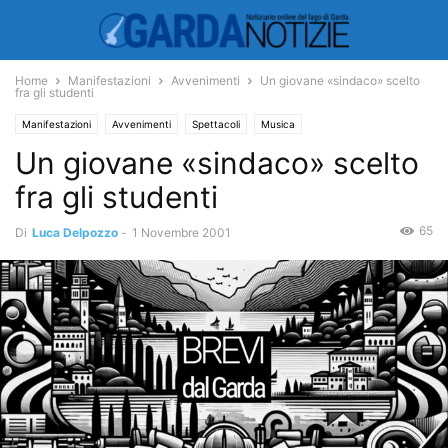
Home
Manifestazioni
Avvenimenti
Un giovane «sindaco» scelto
fra gli studenti
Manifestazioni
Avvenimenti
Spettacoli
Musica
Un giovane «sindaco» scelto
Manifestazioni ed Eventi
fra gli studenti
65
Di
Luca Delpozzo
-
1 Novembre 2001