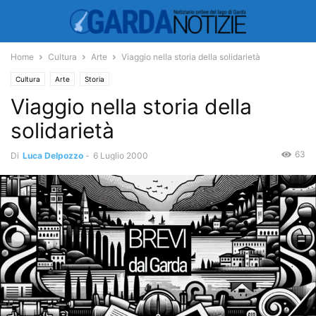
Home
Cultura
Arte
Viaggio nella storia della solidarietà
Cultura
Arte
Storia
Viaggio nella storia della
solidarietà
63
Di
Luca Delpozzo
-
6 Luglio 2000