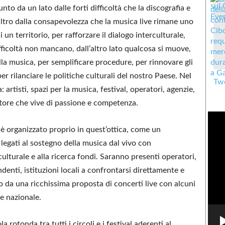
to da un lato dalle forti difficoltà che la discografia e
altro dalla consapevolezza che la musica live rimane uno
n territorio, per rafforzare il dialogo interculturale,
fficoltà non mancano, dall’altro lato qualcosa si muove,
la musica, per semplificare procedure, per rinnovare gli
er rilanciare le politiche culturali del nostro Paese. Nel
Twe
: artisti, spazi per la musica, festival, operatori, agenzie,
ttore che vive di passione e competenza.
!” è organizzato proprio in quest’ottica, come un
legati al sostegno della musica dal vivo con
culturale e alla ricerca fondi. Saranno presenti operatori,
ndenti, istituzioni locali a confrontarsi direttamente e
o da una ricchissima proposta di concerti live con alcuni
e nazionale.
 rotonda tra tutti i circoli e i festival aderenti al