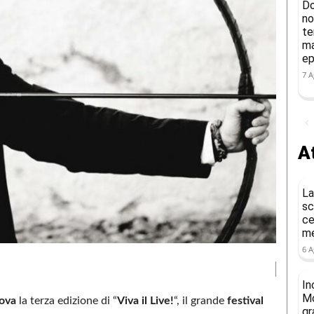
Do
no
te
ma
ep
7 A
At
La
sc
ce
me
6 A
In
Mo
tova
la terza edizione di “
Viva il Live!
“, il grande
festival
gr