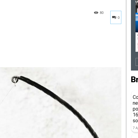
80
0
B
Co
ne
po
16
so
7 A