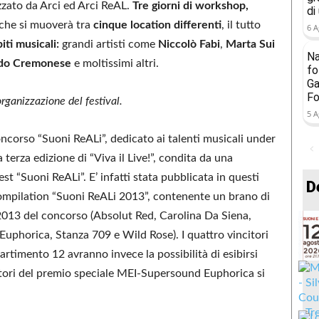
zato da Arci ed Arci ReAL.
Tre giorni di workshop,
di
che si muoverà tra
cinque location differenti
, il tutto
6 A
iti musicali:
grandi artisti come
Niccolò Fabi
,
Marta Sui
Na
do Cremonese
e moltissimi altri.
fo
Ga
Fo
organizzazione del festival.
5 A
oncorso “Suoni ReALi”, dedicato ai talenti musicali under
 terza edizione di “Viva il Live!”, condita da una
t “Suoni ReALi”. E’ infatti stata pubblicata in questi
D
la compilation “Suoni ReALi 2013”, contenente un brano di
e 2013 del concorso (Absolut Red, Carolina Da Siena,
uphorica, Stanza 709 e Wild Rose). I quattro vincitori
rtimento 12 avranno invece la possibilità di esibirsi
citori del premio speciale MEI-Supersound Euphorica si