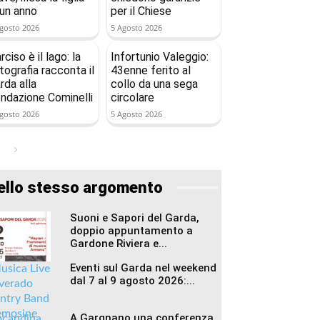
 un anno
per il Chiese
gosto 2026
5 Agosto 2026
rciso è il lago: la
Infortunio Valeggio:
tografia racconta il
43enne ferito al
rda alla
collo da una sega
ndazione Cominelli
circolare
gosto 2026
5 Agosto 2026
ello stesso argomento
Suoni e Sapori del Garda,
doppio appuntamento a
Gardone Riviera e...
Eventi sul Garda nel weekend
dal 7 al 9 agosto 2026:...
A Gargnano una conferenza