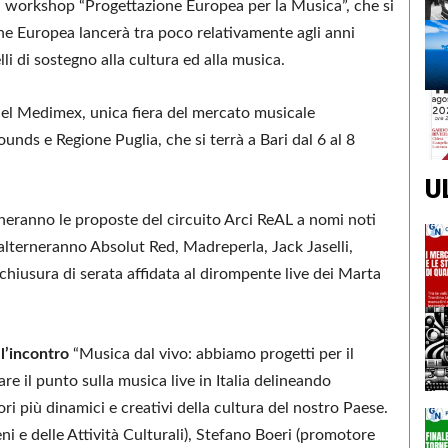
il workshop “Progettazione Europea per la Musica”, che si
e Europea lancerà tra poco relativamente agli anni
i di sostegno alla cultura ed alla musica.
del Medimex, unica fiera del mercato musicale
unds e Regione Puglia, che si terrà a Bari dal 6 al 8
U
rneranno le proposte del circuito Arci ReAL a nomi noti
 alterneranno Absolut Red, Madreperla, Jack Jaselli,
iusura di serata affidata al dirompente live dei Marta
l’incontro
“Musica dal vivo: abbiamo progetti per il
fare il punto sulla musica live in Italia delineando
ori più dinamici e creativi della cultura del nostro Paese.
ni e delle Attività Culturali), Stefano Boeri (promotore