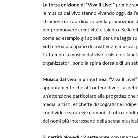
La terza edizione di “Viva il Live!”
prende spun
la musica dal vivo stanno vivendo oggi, dall’
strumento straordinario per la promozione di u
per promuovere creatività e talento. Se le di
come ad esempio gli appelli per una legge sul
enti che si occupano di creatività e musica, p
frattempo la musica dal vivo resiste e rilancia
organizzatori, sono la spina dorsale di un se
Musica dal vivo in prima linea
. “Viva Il Live
appuntamento che affronterà diversi aspetti 
un’attenzione particolare alla progettazione 
media, artisti, etichette discografiche indipe
condividere strategie comuni, il tutto condit
dei nomi più interessanti della scena musical
Si partirà giovedì 12 settembre
con una tavola