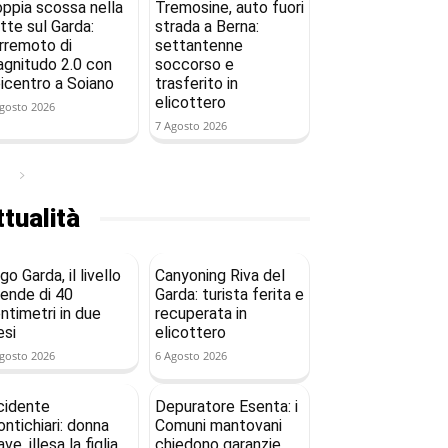
ppia scossa nella
Tremosine, auto fuori
tte sul Garda:
strada a Berna:
rremoto di
settantenne
gnitudo 2.0 con
soccorso e
icentro a Soiano
trasferito in
elicottero
gosto 2026
7 Agosto 2026
tualità
go Garda, il livello
Canyoning Riva del
ende di 40
Garda: turista ferita e
ntimetri in due
recuperata in
si
elicottero
gosto 2026
6 Agosto 2026
cidente
Depuratore Esenta: i
ntichiari: donna
Comuni mantovani
ave, illesa la figlia
chiedono garanzie