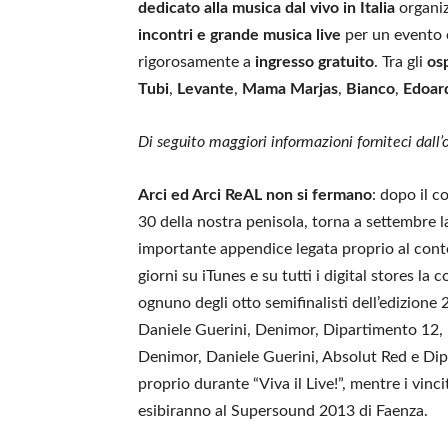
dedicato alla musica dal vivo in Italia
organiz
incontri e grande musica live
per un evento 
rigorosamente a
ingresso gratuito
. Tra gli
osp
Tubi
,
Levante
,
Mama Marjas
,
Bianco
,
Edoar
Di seguito maggiori informazioni forniteci dall’
Arci ed Arci ReAL non si fermano
: dopo il c
30 della nostra penisola, torna a settembre la
importante appendice legata proprio al contes
giorni su iTunes e su tutti i digital stores 
ognuno degli otto semifinalisti dell’edizion
Daniele Guerini, Denimor, Dipartimento 12, E
Denimor, Daniele Guerini, Absolut Red e Dipa
proprio durante “Viva il Live!”, mentre i vin
esibiranno al Supersound 2013 di Faenza.