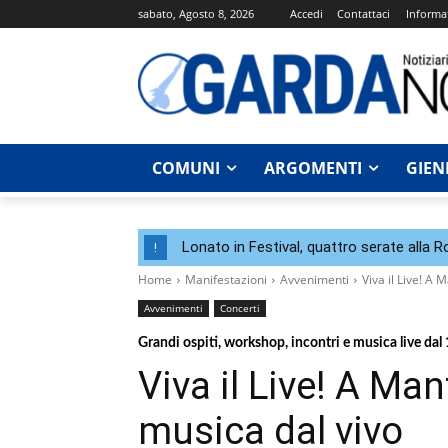
sabato, Agosto 8, 2026
Accedi
Contattaci
Informat
COMUNI
ARGOMENTI
GIEN
Lonato in Festival, quattro serate alla 
!
Home
Manifestazioni
Avvenimenti
Viva il Live! A 
Avvenimenti
Concerti
Grandi ospiti, workshop, incontri e musica live dal 
Viva il Live! A Man
musica dal vivo