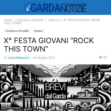
Home
Cronaca e Attualità
Various
X° FESTA GIOVANI “ROCK
THIS TOWN”
Cronaca e Attualità
Various
X° FESTA GIOVANI “ROCK
THIS TOWN”
63
Di
Luca Delpozzo
-
24 Maggio 2012